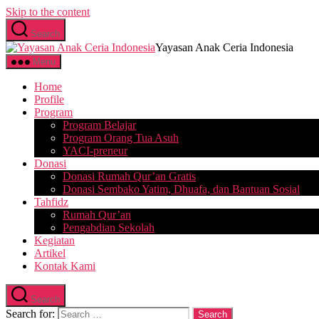
Skip to the content
Search
Yayasan Anak Ceria Indonesia
Menu
Home
Profile
Program
Program Belajar
Program Orang Tua Asuh
YACI-preneur
Donasi
Donasi Rumah Qur’an Gratis
Donasi Sembako Yatim, Dhuafa, dan Bantuan Sosial
Tahfidz
Rumah Qur’an
Pengabdian Sekolah
Kegiatan
Artikel
Kontak Kami
Search
Search for: