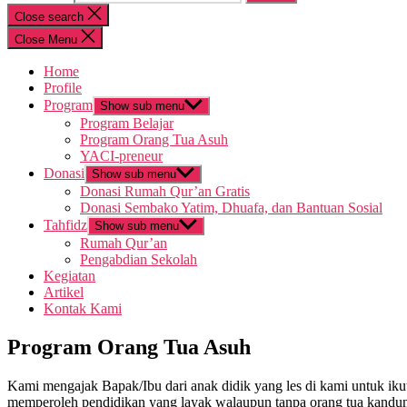
Close search
Close Menu
Home
Profile
Program
Show sub menu
Program Belajar
Program Orang Tua Asuh
YACI-preneur
Donasi
Show sub menu
Donasi Rumah Qur’an Gratis
Donasi Sembako Yatim, Dhuafa, dan Bantuan Sosial
Tahfidz
Show sub menu
Rumah Qur’an
Pengabdian Sekolah
Kegiatan
Artikel
Kontak Kami
Program Orang Tua Asuh
Kami mengajak Bapak/Ibu dari anak didik yang les di kami untuk 
memperoleh pendidikan yang layak walaupun tanpa orang tua kandun