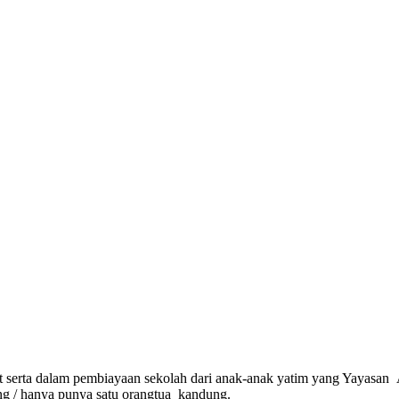
ikut serta dalam pembiayaan sekolah dari anak-anak yatim yang Yay
g / hanya punya satu orangtua kandung.