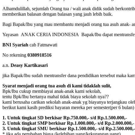
Alhamdulillah, sejumlah Orang tua / wali anak didik sudah berkontr
memberikan balasan dengan balasan yang jauh lebih baik.
Bagi Bapak/Ibu yang mau membantu menjadi orang tua asuh anak- an
Yayasan ANAK CERIA INDONESIA Bapak/Ibu dapat mentransfer
BNI Syariah
cab Fatmawati
No rekening
0380918516
a.n.
Deasy Kartikasari
jika Bapak/Ibu sudah mentransfer dana pendidikan tersebut maka kami
Syarat menjadi orang tua asuh di kami tidaklah sulit,
Bpk/Ibu cukup membiayai anak-anak kami sekolah,
tentu Bpk/Ibu bertanya mahal tidak biaya sekolah nya??
kami berusaha carikan sekolah anak-anak yg biayanya terjangkau oleh
berikut kami kasih prediksi bayaran mereka per semester(per 6 bulan) 
1. Untuk tingkat SD berkisar Rp.750.000,- s/d Rp.1.500.000,-
2. Untuk tingkat SMP berkisar Rp.1.000.000,- s/d Rp.2.000.000,-
3. Untuk tingkat SMU berkisar Rp.1.500.000,- s/d Rp.2.500.000,-
* jika ada perubahan biaya (kelebihan uang/kekurangan uang)