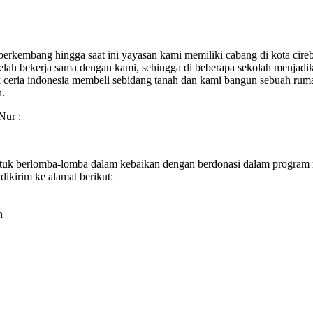
berkembang hingga saat ini yayasan kami memiliki cabang di kota c
 telah bekerja sama dengan kami, sehingga di beberapa sekolah menjad
ceria indonesia membeli sebidang tanah dan kami bangun sebuah ruma
n.
Nur :
ntuk berlomba-lomba dalam kebaikan dengan berdonasi dalam program ru
dikirim ke alamat berikut:
n