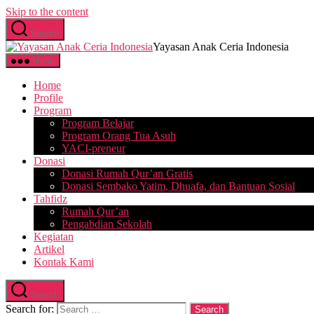
Skip to the content
Search
Yayasan Anak Ceria Indonesia
Menu
Home
Profile
Program
Program Belajar
Program Orang Tua Asuh
YACI-preneur
Donasi
Donasi Rumah Qur’an Gratis
Donasi Sembako Yatim, Dhuafa, dan Bantuan Sosial
Tahfidz
Rumah Qur’an
Pengabdian Sekolah
Kegiatan
Artikel
Kontak Kami
Search
Search for: