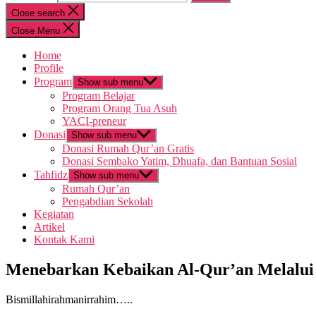
Close search
Close Menu
Home
Profile
Program
Show sub menu
Program Belajar
Program Orang Tua Asuh
YACI-preneur
Donasi
Show sub menu
Donasi Rumah Qur’an Gratis
Donasi Sembako Yatim, Dhuafa, dan Bantuan Sosial
Tahfidz
Show sub menu
Rumah Qur’an
Pengabdian Sekolah
Kegiatan
Artikel
Kontak Kami
Menebarkan Kebaikan Al-Qur’an Melalui
Bismillahirahmanirrahim…..