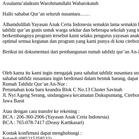
Assalamu’alaikum Warohmatullahi Wabarokatuh
Hallo sahabat Qur’an seluruh nusantara……
Alhamdulillah Yayasan Anak Ceria Indonesia semakin lama semakin 
tahfidz qur’an gratis untuk warga sekitar dan beberapa sekolah yang
berkembangnya program tersebut kami selaku pengurus yayasan anak 
optimal semua kegiatan dan program yang kami punya di kota cirebo
Berikut ini dokumentasi dari pembangunan rumah tahfidz qur’an An-
Oleh karna itu kami ingin mengajak para sahabat tahfidz nusantara u
sahabat tahfidz nusantara ingin berdonasi dalam bentuk barang, dapat 
Rumah Tahfidz Qur’an An-Nur :
Perumahan kota baru keandra Blok C No.13 Cluster Savinah
Jl. Nyi Ageng Serang, sindangjawa kecamatan Dukupuntang, Cirebo
Jawa Barat
Atau dengan cara transfer ke rekening :
BCA : 206-360-2906 (Yayasan Anak Ceria Indonesia)
BCA : 765-078-7417 (Deasy Kartikasari)
Kontak konfirmasi dapat menghubungi :
Sutandi (085215358532)