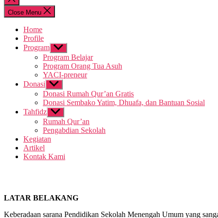
search
Close Menu
Home
Profile
Program
Show
sub
Program Belajar
menu
Program Orang Tua Asuh
YACI-preneur
Donasi
Show
sub
Donasi Rumah Qur’an Gratis
menu
Donasi Sembako Yatim, Dhuafa, dan Bantuan Sosial
Tahfidz
Show
sub
Rumah Qur’an
menu
Pengabdian Sekolah
Kegiatan
Artikel
Kontak Kami
LATAR BELAKANG
Keberadaan sarana Pendidikan Sekolah Menengah Umum yang sangat 