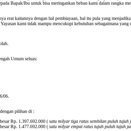
kepada Bapak/Ibu untuk bisa meringankan beban kami dalam rangka me
unya erat kaitannya dengan hal pembiayaan, hal itu pula yang menja
san kami tidak mampu mencukupi kebutuhan sebagaimana yang d
olah.
engah Umum seluas:
:
6/06.
ngan pilihan di :
besar Rp. 1.397.692.000 (
satu milyar tiga ratus sembilan puluh tujuh
besar Rp. 1.477.692.000 (
satu milyar empat ratus tujuh puluh tujuh j