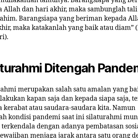
muliakanlah tamunya. Barangsiapa yang be
 Allah dan hari akhir, maka sambunglah tali
rahim. Barangsiapa yang beriman kepada Al
khir, maka katakanlah yang baik atau diam” 
i).
aturahmi Ditengah Pande
rahmi merupakan salah satu amalan yang ba
ilakukan kapan saja dan kepada siapa saja, te
 kerabat atau saudara-saudara kita. Namun
ah kondisi pandemi saat ini silaturahmi mu
t terkendala dengan adanya pembatasan sosi
kewajiban menjaga jarak antara satu orang 