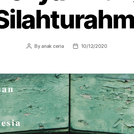
Silahturahm
By
anak ceria
10/12/2020
Post
Post
author
date