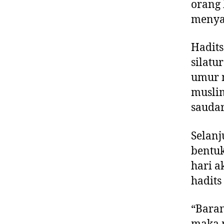
orang 
menyam
Hadits
silatu
umur m
musli
sauda
Selanj
bentu
hari a
hadits
“Baran