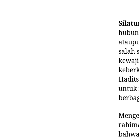
Silat
hubung
ataup
salah 
kewaji
keberk
Hadits
untuk
berba
Menge
rahim
bahwa 