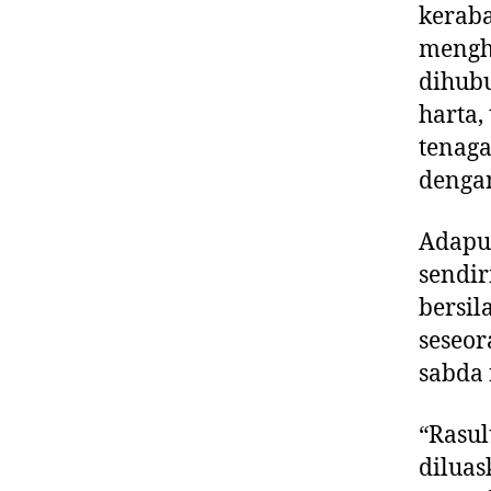
keraba
mengh
dihub
harta
tenaga
dengan
Adapun
sendir
bersil
seseor
sabda 
“Rasul
diluas