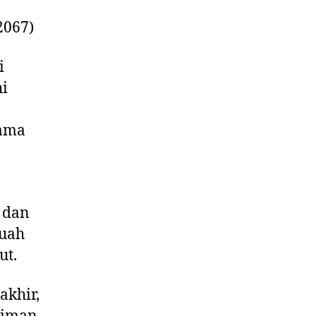
2067)
i
hi
sama
 dan
buah
ut.
akhir,