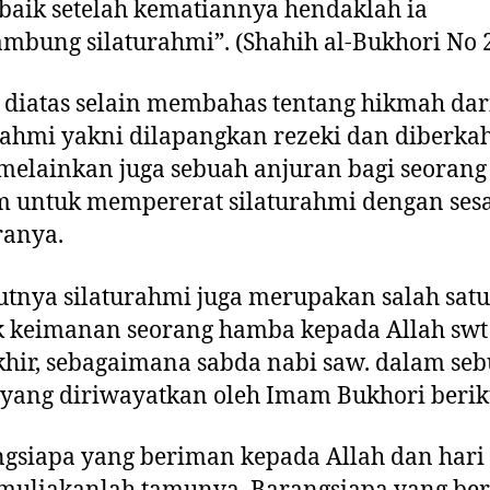
baik setelah kematiannya hendaklah ia
bung silaturahmi”. (Shahih al-Bukhori No 
 diatas selain membahas tentang hikmah dar
rahmi yakni dilapangkan rezeki dan diberka
elainkan juga sebuah anjuran bagi seorang
m untuk mempererat silaturahmi dengan se
ranya.
utnya silaturahmi juga merupakan salah satu
k keimanan seorang hamba kepada Allah swt
khir, sebagaimana sabda nabi saw. dalam se
 yang diriwayatkan oleh Imam Bukhori berik
gsiapa yang beriman kepada Allah dan hari 