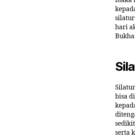
maka 
kepada
silatu
hari a
Bukhar
Sil
Silatu
bisa d
kepada
diteng
sediki
serta 