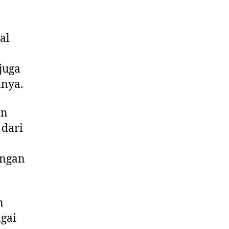
al
juga
nnya.
an
 dari
engan
n
gai