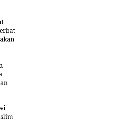
t
erbat
pakan
n
a
kan
wi
uslim
b