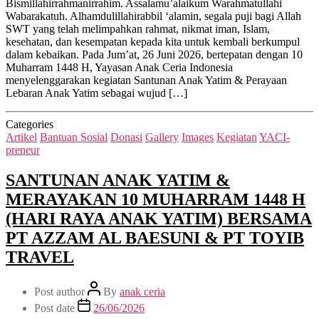
Bismillahirrahmanirrahim. Assalamu’alaikum Warahmatullahi
Wabarakatuh. Alhamdulillahirabbil ‘alamin, segala puji bagi Allah
SWT yang telah melimpahkan rahmat, nikmat iman, Islam,
kesehatan, dan kesempatan kepada kita untuk kembali berkumpul
dalam kebaikan. Pada Jum’at, 26 Juni 2026, bertepatan dengan 10
Muharram 1448 H, Yayasan Anak Ceria Indonesia
menyelenggarakan kegiatan Santunan Anak Yatim & Perayaan
Lebaran Anak Yatim sebagai wujud […]
Categories
Artikel
Bantuan Sosial
Donasi
Gallery
Images
Kegiatan
YACI-
preneur
SANTUNAN ANAK YATIM &
MERAYAKAN 10 MUHARRAM 1448 H
(HARI RAYA ANAK YATIM) BERSAMA
PT AZZAM AL BAESUNI & PT TOYIB
TRAVEL
Post author
By
anak ceria
Post date
26/06/2026