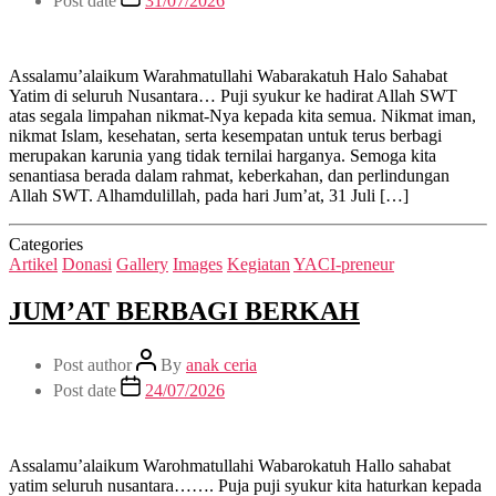
Post date
31/07/2026
Assalamu’alaikum Warahmatullahi Wabarakatuh Halo Sahabat
Yatim di seluruh Nusantara… Puji syukur ke hadirat Allah SWT
atas segala limpahan nikmat-Nya kepada kita semua. Nikmat iman,
nikmat Islam, kesehatan, serta kesempatan untuk terus berbagi
merupakan karunia yang tidak ternilai harganya. Semoga kita
senantiasa berada dalam rahmat, keberkahan, dan perlindungan
Allah SWT. Alhamdulillah, pada hari Jum’at, 31 Juli […]
Categories
Artikel
Donasi
Gallery
Images
Kegiatan
YACI-preneur
JUM’AT BERBAGI BERKAH
Post author
By
anak ceria
Post date
24/07/2026
Assalamu’alaikum Warohmatullahi Wabarokatuh Hallo sahabat
yatim seluruh nusantara……. Puja puji syukur kita haturkan kepada