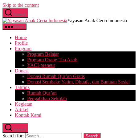
Skip to the content
Search
Yayasan Anak Ceria Indonesia
Menu
Home
Profile
Program
Program Belajar
Program Orang Tua Asuh
YACI-preneur
Donasi
Donasi Rumah Qur’an Gratis
Donasi Sembako Yatim, Dhuafa, dan Bantuan Sosial
Tahfidz
Rumah Qur’an
Pengabdian Sekolah
Kegiatan
Artikel
Kontak Kami
Search
Search for: