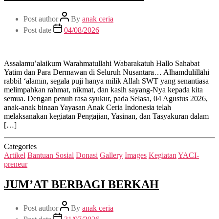
Post author
By
anak ceria
Post date
04/08/2026
Assalamu’alaikum Warahmatullahi Wabarakatuh Hallo Sahabat
Yatim dan Para Dermawan di Seluruh Nusantara… Alhamdulillāhi
rabbil ‘ālamīn, segala puji hanya milik Allah SWT yang senantiasa
melimpahkan rahmat, nikmat, dan kasih sayang-Nya kepada kita
semua. Dengan penuh rasa syukur, pada Selasa, 04 Agustus 2026,
anak-anak binaan Yayasan Anak Ceria Indonesia telah
melaksanakan kegiatan Pengajian, Yasinan, dan Tasyakuran dalam
[…]
Categories
Artikel
Bantuan Sosial
Donasi
Gallery
Images
Kegiatan
YACI-
preneur
JUM’AT BERBAGI BERKAH
Post author
By
anak ceria