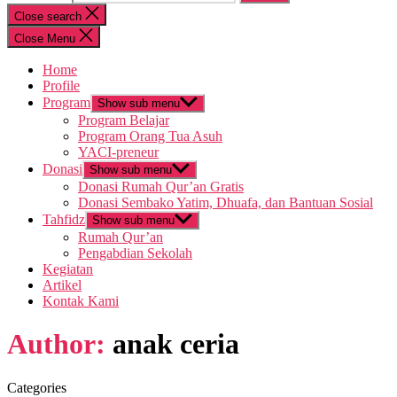
Close search
Close Menu
Home
Profile
Program
Show sub menu
Program Belajar
Program Orang Tua Asuh
YACI-preneur
Donasi
Show sub menu
Donasi Rumah Qur’an Gratis
Donasi Sembako Yatim, Dhuafa, dan Bantuan Sosial
Tahfidz
Show sub menu
Rumah Qur’an
Pengabdian Sekolah
Kegiatan
Artikel
Kontak Kami
Author:
anak ceria
Categories