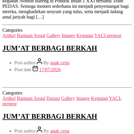
kegiatan Nonton Bareng di Pondok Indah 1 XXI bersama Team
PEDAS. Semoga momen sederhana ini menjadi penyemangat bagi
mereka, menghadirkan senyum yang tulus, serta menjadi ladang
amal jariyah bagi […]
Categories
Artikel
Bantuan Sosial
Gallery
Images
Kegiatan
YACI-preneur
JUM’AT BERBAGI BERKAH
Post author
By
anak ceria
Post date
17/07/2026
Categories
Artikel
Bantuan Sosial
Donasi
Gallery
Images
Kegiatan
YACI-
preneur
JUM’AT BERBAGI BERKAH
Post author
By
anak ceria