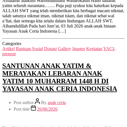
Assalamu’alaikum Warohmatullahi Wabarokatuh Hallo sahabat
yatim seluruh nusantara……. Puja puji syukur kita haturkan kepada
ALLAH SWT yang telah memberikan kita berbagai macam nikmat,
salah satunya nikmat iman, nikmat islam, dan nikmat sehat wal
a’fiat, dan semoga kita selalu dalam lindungan ALLAH SWT.
Alhamdulillah Pada hari Jum’at, 03 Juli 2026 anak-anak binaan
Yayasan Anak Ceria Indonesia […]
Categories
Artikel
Bantuan Sosial
Donasi
Gallery
Images
Kegiatan
YACI-
preneur
SANTUNAN ANAK YATIM &
MERAYAKAN LEBARAN ANAK
YATIM 10 MUHARRAM 1448 H DI
YAYASAN ANAK CERIA INDONESIA
Post author
By
anak ceria
Post date
26/06/2026