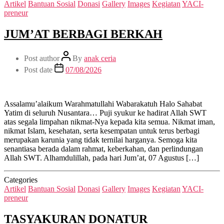
Artikel
Bantuan Sosial
Donasi
Gallery
Images
Kegiatan
YACI-
preneur
JUM’AT BERBAGI BERKAH
Post author
By
anak ceria
Post date
07/08/2026
Assalamu’alaikum Warahmatullahi Wabarakatuh Halo Sahabat
Yatim di seluruh Nusantara… Puji syukur ke hadirat Allah SWT
atas segala limpahan nikmat-Nya kepada kita semua. Nikmat iman,
nikmat Islam, kesehatan, serta kesempatan untuk terus berbagi
merupakan karunia yang tidak ternilai harganya. Semoga kita
senantiasa berada dalam rahmat, keberkahan, dan perlindungan
Allah SWT. Alhamdulillah, pada hari Jum’at, 07 Agustus […]
Categories
Artikel
Bantuan Sosial
Donasi
Gallery
Images
Kegiatan
YACI-
preneur
TASYAKURAN DONATUR