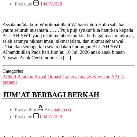
Post date
10/07/2026
Assalamu’alaikum Warohmatullahi Wabarokatuh Hallo sahabat
yatim seluruh nusantara……. Puja puji syukur kita haturkan kepada
ALLAH SWT yang telah memberikan kita berbagai macam nikmat,
salah satunya nikmat iman, nikmat islam, dan nikmat sehat wal
a’fiat, dan semoga kita selalu dalam lindungan ALLAH SWT.
Alhamdulillah Pada hari Jum’at, 10 Juli 2026 anak-anak binaan
Yayasan Anak Ceria Indonesia […]
Categories
Artikel
Bantuan Sosial
Donasi
Gallery
Images
Kegiatan
YACI-
preneur
JUM’AT BERBAGI BERKAH
Post author
By
anak ceria
Post date
03/07/2026