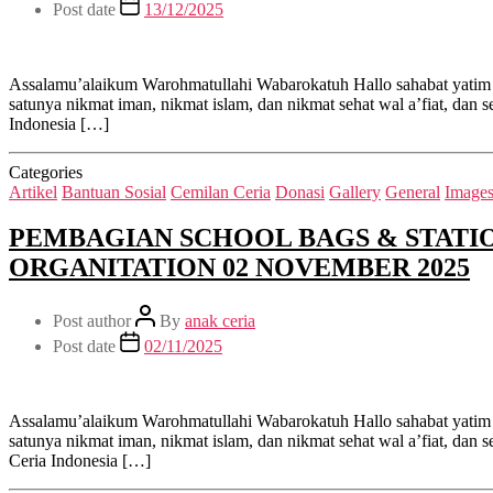
Post date
13/12/2025
Assalamu’alaikum Warohmatullahi Wabarokatuh Hallo sahabat yatim
satunya nikmat iman, nikmat islam, dan nikmat sehat wal a’fiat, d
Indonesia […]
Categories
Artikel
Bantuan Sosial
Cemilan Ceria
Donasi
Gallery
General
Image
PEMBAGIAN SCHOOL BAGS & STATI
ORGANITATION 02 NOVEMBER 2025
Post author
By
anak ceria
Post date
02/11/2025
Assalamu’alaikum Warohmatullahi Wabarokatuh Hallo sahabat yatim
satunya nikmat iman, nikmat islam, dan nikmat sehat wal a’fiat, 
Ceria Indonesia […]