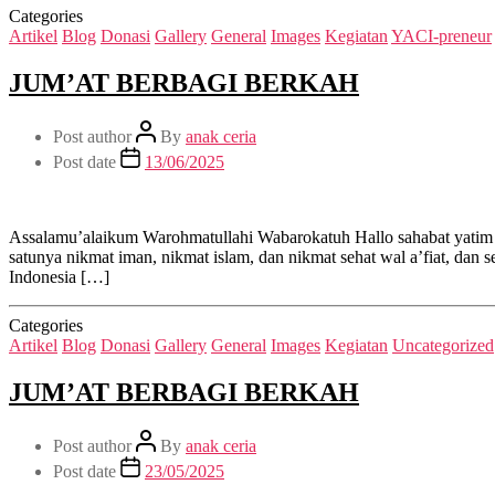
Categories
Artikel
Blog
Donasi
Gallery
General
Images
Kegiatan
YACI-preneur
JUM’AT BERBAGI BERKAH
Post author
By
anak ceria
Post date
13/06/2025
Assalamu’alaikum Warohmatullahi Wabarokatuh Hallo sahabat yatim
satunya nikmat iman, nikmat islam, dan nikmat sehat wal a’fiat, da
Indonesia […]
Categories
Artikel
Blog
Donasi
Gallery
General
Images
Kegiatan
Uncategorized
JUM’AT BERBAGI BERKAH
Post author
By
anak ceria
Post date
23/05/2025