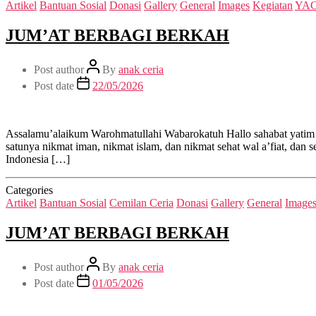
Artikel
Bantuan Sosial
Donasi
Gallery
General
Images
Kegiatan
YAC
JUM’AT BERBAGI BERKAH
Post author
By
anak ceria
Post date
22/05/2026
Assalamu’alaikum Warohmatullahi Wabarokatuh Hallo sahabat yatim
satunya nikmat iman, nikmat islam, dan nikmat sehat wal a’fiat, d
Indonesia […]
Categories
Artikel
Bantuan Sosial
Cemilan Ceria
Donasi
Gallery
General
Image
JUM’AT BERBAGI BERKAH
Post author
By
anak ceria
Post date
01/05/2026