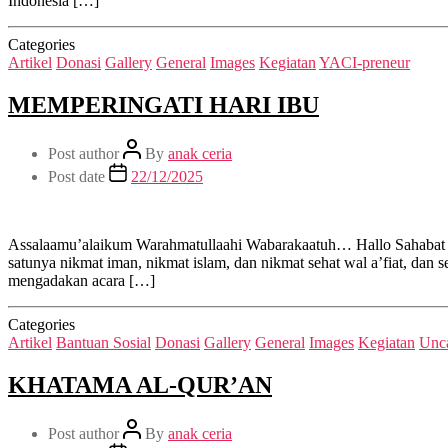
Indonesia […]
Categories
Artikel
Donasi
Gallery
General
Images
Kegiatan
YACI-preneur
MEMPERINGATI HARI IBU
Post author
By
anak ceria
Post date
22/12/2025
Assalaamu’alaikum Warahmatullaahi Wabarakaatuh… Hallo Sahabat Y
satunya nikmat iman, nikmat islam, dan nikmat sehat wal a’fiat, d
mengadakan acara […]
Categories
Artikel
Bantuan Sosial
Donasi
Gallery
General
Images
Kegiatan
Unca
KHATAMA AL-QUR’AN
Post author
By
anak ceria