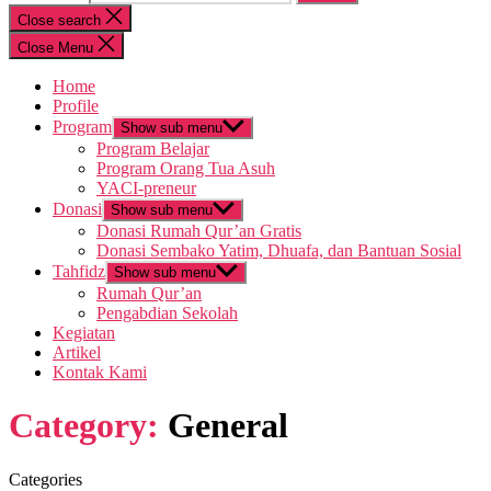
Close search
Close Menu
Home
Profile
Program
Show sub menu
Program Belajar
Program Orang Tua Asuh
YACI-preneur
Donasi
Show sub menu
Donasi Rumah Qur’an Gratis
Donasi Sembako Yatim, Dhuafa, dan Bantuan Sosial
Tahfidz
Show sub menu
Rumah Qur’an
Pengabdian Sekolah
Kegiatan
Artikel
Kontak Kami
Category:
General
Categories