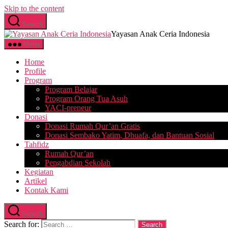
Skip to the content
Search
Yayasan Anak Ceria Indonesia
Menu
Home
Profile
Program
Program Belajar
Program Orang Tua Asuh
YACI-preneur
Donasi
Donasi Rumah Qur’an Gratis
Donasi Sembako Yatim, Dhuafa, dan Bantuan Sosial
Tahfidz
Rumah Qur’an
Pengabdian Sekolah
Kegiatan
Artikel
Kontak Kami
Search
Search for: