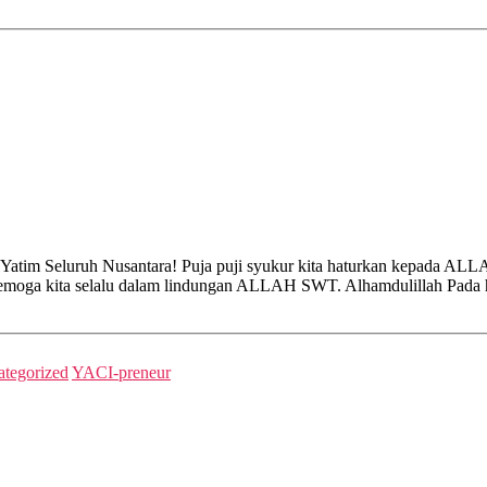
atim Seluruh Nusantara! Puja puji syukur kita haturkan kepada ALL
an semoga kita selalu dalam lindungan ALLAH SWT. Alhamdulillah Pada
tegorized
YACI-preneur