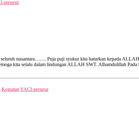
I-preneur
 seluruh nusantara……. Puja puji syukur kita haturkan kepada ALLAH
an semoga kita selalu dalam lindungan ALLAH SWT. Alhamdulillah Pada
s
Kegiatan
YACI-preneur