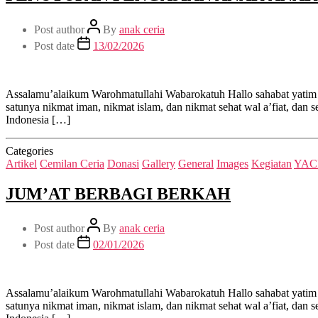
Post author
By
anak ceria
Post date
13/02/2026
Assalamu’alaikum Warohmatullahi Wabarokatuh Hallo sahabat yatim
satunya nikmat iman, nikmat islam, dan nikmat sehat wal a’fiat, da
Indonesia […]
Categories
Artikel
Cemilan Ceria
Donasi
Gallery
General
Images
Kegiatan
YACI
JUM’AT BERBAGI BERKAH
Post author
By
anak ceria
Post date
02/01/2026
Assalamu’alaikum Warohmatullahi Wabarokatuh Hallo sahabat yatim
satunya nikmat iman, nikmat islam, dan nikmat sehat wal a’fiat, da