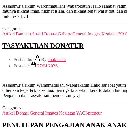
Assalamu’alaikum Warohmatullahi Wabarokatuh Hallo sahabat yatim
satunya nikmat iman, nikmat islam, dan nikmat sehat wal a’fiat, d
Indonesia […]
Categories
Artikel
Bantuan Sosial
Donasi
Gallery
General
Images
Kegiatan
YAC
TASYAKURAN DONATUR
Post author
By
anak ceria
Post date
27/04/2026
Assalamu’alaikum Warahmatullahi Wabarakatuh Hallo sahabat yatim se
diberikan kepada kita semua. Semoga kita selalu berada dalam lindu
Pengajian dan Tasyakuran mendoakan […]
Categories
Artikel
Donasi
General
Images
Kegiatan
YACI-preneur
PENUTUPAN PENGAJIAN ANAK ANAK 