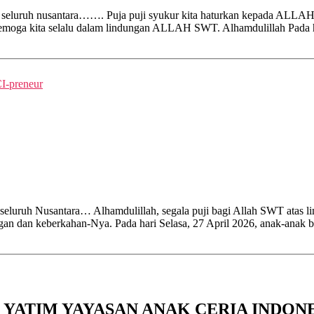
 seluruh nusantara……. Puja puji syukur kita haturkan kepada ALLAH
an semoga kita selalu dalam lindungan ALLAH SWT. Alhamdulillah Pada
I-preneur
luruh Nusantara… Alhamdulillah, segala puji bagi Allah SWT atas lim
ngan dan keberkahan-Nya. Pada hari Selasa, 27 April 2026, anak-anak 
YATIM YAYASAN ANAK CERIA INDON