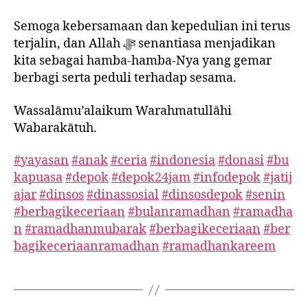
Semoga kebersamaan dan kepedulian ini terus
terjalin, dan Allah ﷻ senantiasa menjadikan
kita sebagai hamba-hamba-Nya yang gemar
berbagi serta peduli terhadap sesama.
Wassalāmu’alaikum Warahmatullāhi
Wabarakātuh.
#yayasan
#anak
#ceria
#indonesia
#donasi
#bu
kapuasa
#depok
#depok24jam
#infodepok
#jatij
ajar
#dinsos
#dinassosial
#dinsosdepok
#senin
#berbagikeceriaan
#bulanramadhan
#ramadha
n
#ramadhanmubarak
#berbagikeceriaan
#ber
bagikeceriaanramadhan
#ramadhankareem