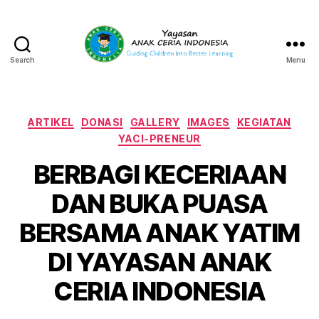
Search
Menu
Yayasan
Anak
Ceria
Indonesia
Categories
ARTIKEL
DONASI
GALLERY
IMAGES
KEGIATAN
YACI-PRENEUR
BERBAGI KECERIAAN
DAN BUKA PUASA
BERSAMA ANAK YATIM
DI YAYASAN ANAK
CERIA INDONESIA