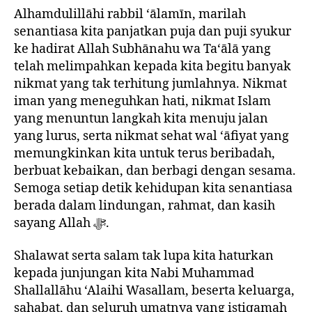
Alhamdulillāhi rabbil ‘ālamīn, marilah
senantiasa kita panjatkan puja dan puji syukur
ke hadirat Allah Subhānahu wa Ta‘ālā yang
telah melimpahkan kepada kita begitu banyak
nikmat yang tak terhitung jumlahnya. Nikmat
iman yang meneguhkan hati, nikmat Islam
yang menuntun langkah kita menuju jalan
yang lurus, serta nikmat sehat wal ‘āfiyat yang
memungkinkan kita untuk terus beribadah,
berbuat kebaikan, dan berbagi dengan sesama.
Semoga setiap detik kehidupan kita senantiasa
berada dalam lindungan, rahmat, dan kasih
sayang Allah ﷻ.
Shalawat serta salam tak lupa kita haturkan
kepada junjungan kita Nabi Muhammad
Shallallāhu ‘Alaihi Wasallam, beserta keluarga,
sahabat, dan seluruh umatnya yang istiqamah