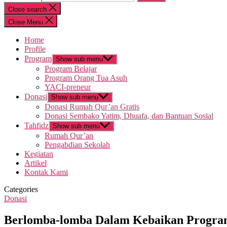
Close search
Close Menu
Home
Profile
Program
Show sub menu
Program Belajar
Program Orang Tua Asuh
YACI-preneur
Donasi
Show sub menu
Donasi Rumah Qur’an Gratis
Donasi Sembako Yatim, Dhuafa, dan Bantuan Sosial
Tahfidz
Show sub menu
Rumah Qur’an
Pengabdian Sekolah
Kegiatan
Artikel
Kontak Kami
Categories
Donasi
Berlomba-lomba Dalam Kebaikan Progra