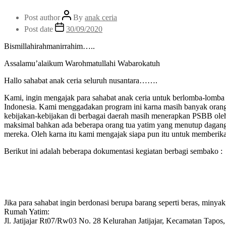
Post author
By
anak ceria
Post date
30/09/2020
Bismillahirahmanirrahim…..
Assalamu’alaikum Warohmatullahi Wabarokatuh
Hallo sahabat anak ceria seluruh nusantara…….
Kami, ingin mengajak para sahabat anak ceria untuk berlomba-lomba
Indonesia. Kami menggadakan program ini karna masih banyak orang
kebijakan-kebijakan di berbagai daerah masih menerapkan PSBB oleh 
maksimal bahkan ada beberapa orang tua yatim yang menutup daganga
mereka. Oleh karna itu kami mengajak siapa pun itu untuk memberik
Berikut ini adalah beberapa dokumentasi kegiatan berbagi sembako :
Jika para sahabat ingin berdonasi berupa barang seperti beras, minyak, 
Rumah Yatim:
Jl. Jatijajar Rt07/Rw03 No. 28 Kelurahan Jatijajar, Kecamatan Tapos