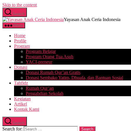
Skip to the content
Search
Yayasan Anak Ceria Indonesia
Menu
Home
Profile
Program
Program Belajar
Program Orang Tua Asuh
YACI-preneur
Donasi
Donasi Rumah Qur’an Gratis
Donasi Sembako Yatim, Dhuafa, dan Bantuan Sosial
Tahfidz
Rumah Qur’an
Pengabdian Sekolah
Kegiatan
Artikel
Kontak Kami
Search
Search for: