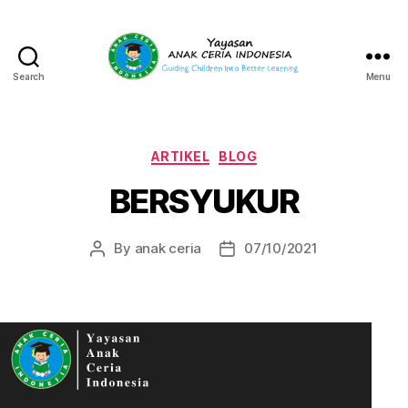
Search
Menu
Yayasan
Anak
Ceria
Indonesia
Categories
ARTIKEL
BLOG
BERSYUKUR
By
anak ceria
07/10/2021
Post
Post
author
date