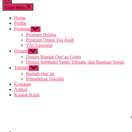
search
Close Menu
Home
Profile
Program
Show
sub
Program Belajar
menu
Program Orang Tua Asuh
YACI-preneur
Donasi
Show
sub
Donasi Rumah Qur’an Gratis
menu
Donasi Sembako Yatim, Dhuafa, dan Bantuan Sosial
Tahfidz
Show
sub
Rumah Qur’an
menu
Pengabdian Sekolah
Kegiatan
Artikel
Kontak Kami