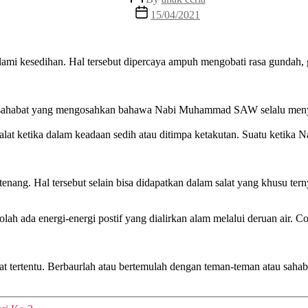
author
Post
15/04/2021
date
 kesedihan. Hal tersebut dipercaya ampuh mengobati rasa gundah, ga
g sahabat yang mengosahkan bahawa Nabi Muhammad SAW selalu menyeg
alat ketika dalam keadaan sedih atau ditimpa ketakutan. Suatu ketika
enang. Hal tersebut selain bisa didapatkan dalam salat yang khusu tern
ah ada energi-energi postif yang dialirkan alam melalui deruan air. C
pat tertentu. Berbaurlah atau bertemulah dengan teman-teman atau saha