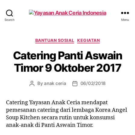
Yayasan
Search
Menu
Anak
Ceria
Indonesia
Categories
BANTUAN SOSIAL
KEGIATAN
Catering Panti Aswain
Timor 9 Oktober 2017
By
anak ceria
06/02/2018
Post
Post
author
date
Catering Yayasan Anak Ceria mendapat
pemesanan catering dari lembaga Korea Angel
Soup Kitchen secara rutin untuk konsumsi
anak-anak di Panti Aswain Timor.