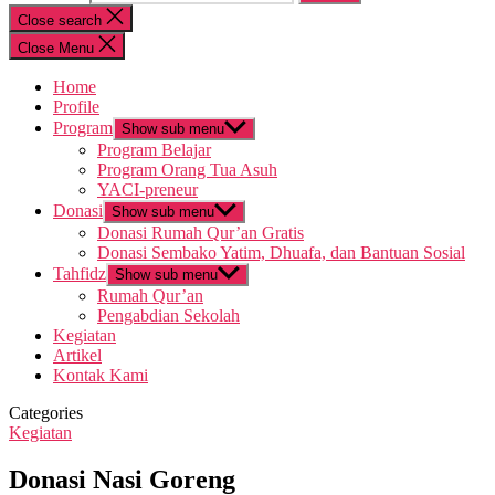
Close search
Close Menu
Home
Profile
Program
Show sub menu
Program Belajar
Program Orang Tua Asuh
YACI-preneur
Donasi
Show sub menu
Donasi Rumah Qur’an Gratis
Donasi Sembako Yatim, Dhuafa, dan Bantuan Sosial
Tahfidz
Show sub menu
Rumah Qur’an
Pengabdian Sekolah
Kegiatan
Artikel
Kontak Kami
Categories
Kegiatan
Donasi Nasi Goreng