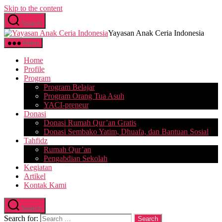
Skip to the content
Search
Yayasan Anak Ceria Indonesia
Menu
Home
Profile
Program
Program Belajar
Program Orang Tua Asuh
YACI-preneur
Donasi
Donasi Rumah Qur’an Gratis
Donasi Sembako Yatim, Dhuafa, dan Bantuan Sosial
Tahfidz
Rumah Qur’an
Pengabdian Sekolah
Kegiatan
Artikel
Kontak Kami
Search
Search for: