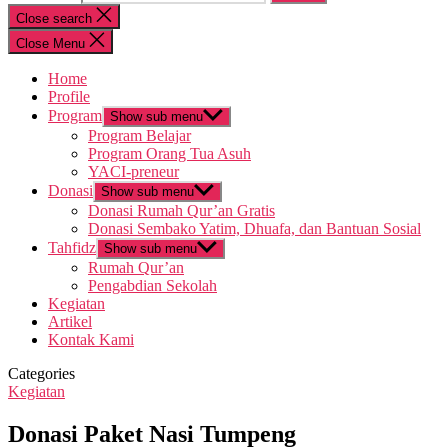
Close search
Close Menu
Home
Profile
Program
Show sub menu
Program Belajar
Program Orang Tua Asuh
YACI-preneur
Donasi
Show sub menu
Donasi Rumah Qur’an Gratis
Donasi Sembako Yatim, Dhuafa, dan Bantuan Sosial
Tahfidz
Show sub menu
Rumah Qur’an
Pengabdian Sekolah
Kegiatan
Artikel
Kontak Kami
Categories
Kegiatan
Donasi Paket Nasi Tumpeng