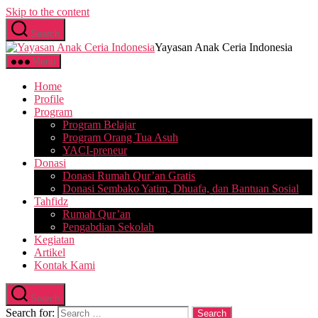
Skip to the content
Search
Yayasan Anak Ceria Indonesia
Menu
Home
Profile
Program
Program Belajar
Program Orang Tua Asuh
YACI-preneur
Donasi
Donasi Rumah Qur’an Gratis
Donasi Sembako Yatim, Dhuafa, dan Bantuan Sosial
Tahfidz
Rumah Qur’an
Pengabdian Sekolah
Kegiatan
Artikel
Kontak Kami
Search
Search for: