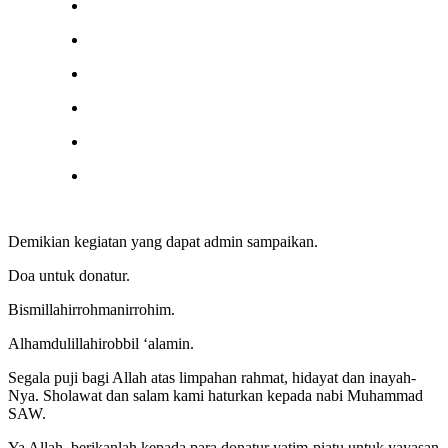
Demikian kegiatan yang dapat admin sampaikan.
Doa untuk donatur.
Bismillahirrohmanirrohim.
Alhamdulillahirobbil ‘alamin.
Segala puji bagi Allah atas limpahan rahmat, hidayat dan inayah-
Nya. Sholawat dan salam kami haturkan kepada nabi Muhammad
SAW.
Ya Allah, berikanlah kepada para donatur yatim-piatu untuk yayasan