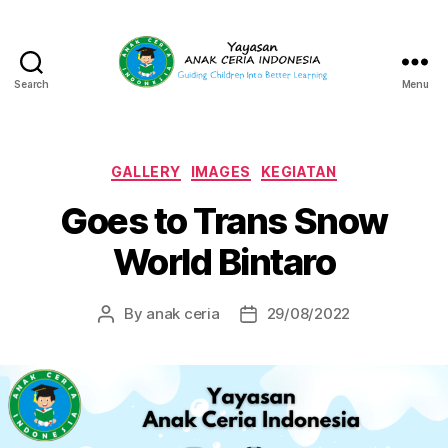
Search
Menu
Yayasan
Anak
Ceria
Indonesia
Categories
GALLERY
IMAGES
KEGIATAN
Goes to Trans Snow
World Bintaro
By
anak ceria
29/08/2022
Post
Post
author
date