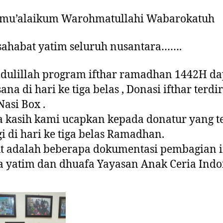
amu’alaikum Warohmatullahi Wabarokatuh
sahabat yatim seluruh nusantara…….
dulillah program ifthar ramadhan 1442H da
ana di hari ke tiga belas , Donasi ifthar terdir
Nasi Box .
 kasih kami ucapkan kepada donatur yang t
i di hari ke tiga belas Ramadhan.
t adalah beberapa dokumentasi pembagian i
 yatim dan dhuafa Yayasan Anak Ceria Indo