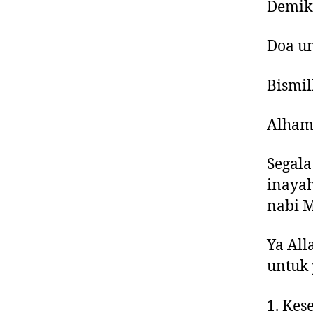
Demik
Doa un
Bismi
Alhamd
Segala
inayah
nabi 
Ya All
untuk 
1. Kes