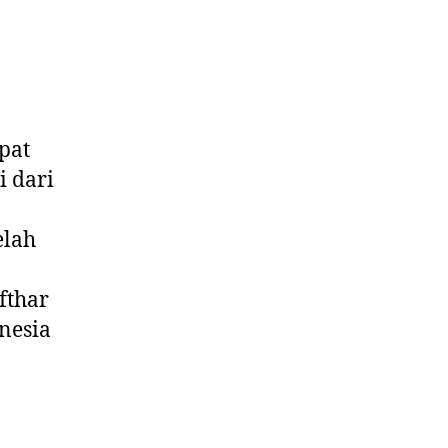
pat
i dari
elah
fthar
nesia