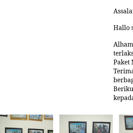
Assal
Hallo 
Alham
terlaks
Paket 
Terima
berbag
Beriku
kepada