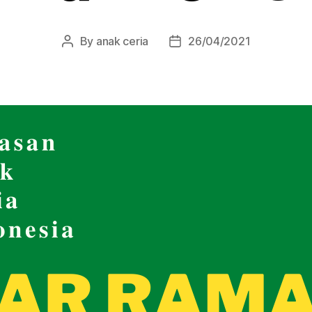
By
anak ceria
26/04/2021
Post
Post
author
date