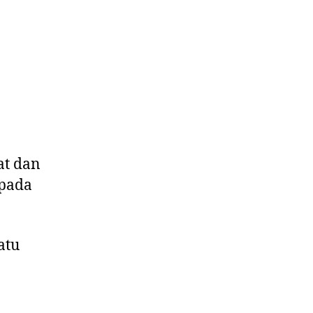
at dan
epada
atu