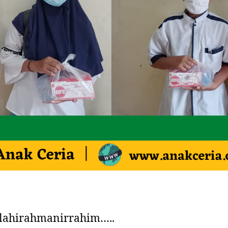
llahirahmanirrahim…..