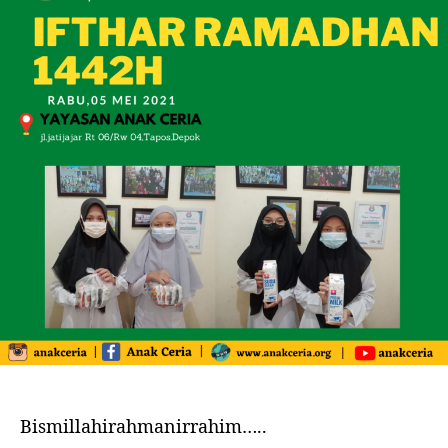
Bismillahirahmanirrahim…..