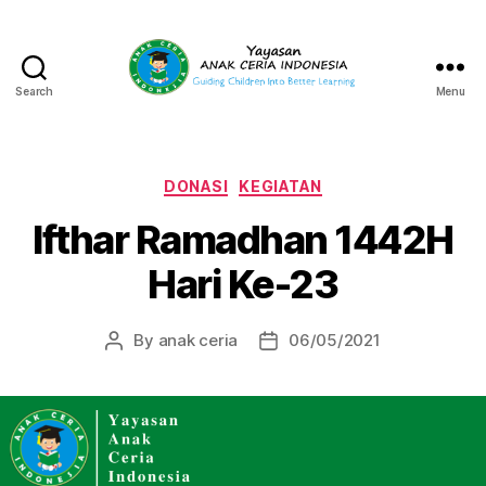
Search
Menu
Yayasan
Anak
Ceria
Indonesia
Categories
DONASI
KEGIATAN
Ifthar Ramadhan 1442H
Hari Ke-23
By
anak ceria
06/05/2021
Post
Post
author
date