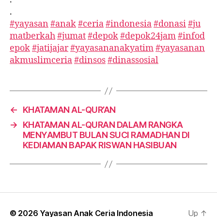
.
#yayasan
#anak
#ceria
#indonesia
#donasi
#ju
matberkah
#jumat
#depok
#depok24jam
#infod
epok
#jatijajar
#yayasananakyatim
#yayasanan
akmuslimceria
#dinsos
#dinassosial
←
KHATAMAN AL-QUR’AN
→
KHATAMAN AL-QURAN DALAM RANGKA
MENYAMBUT BULAN SUCI RAMADHAN DI
KEDIAMAN BAPAK RISWAN HASIBUAN
© 2026
Yayasan Anak Ceria Indonesia
Up
↑