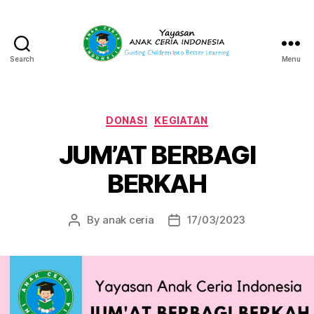
Search
Menu
Yayasan
Anak
Ceria
Indonesia
Categories
DONASI
KEGIATAN
JUM’AT BERBAGI
BERKAH
By
anak ceria
17/03/2023
Post
Post
author
date