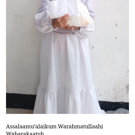
Assalaamu’alaikum Warahmatullaahi
Wabarakaatuh…