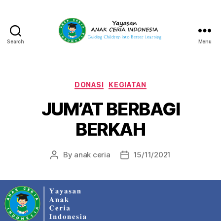
Search
Menu
Yayasan
Anak
Ceria
Indonesia
Categories
DONASI
KEGIATAN
JUM’AT BERBAGI
BERKAH
By
anak ceria
15/11/2021
Post
Post
author
date