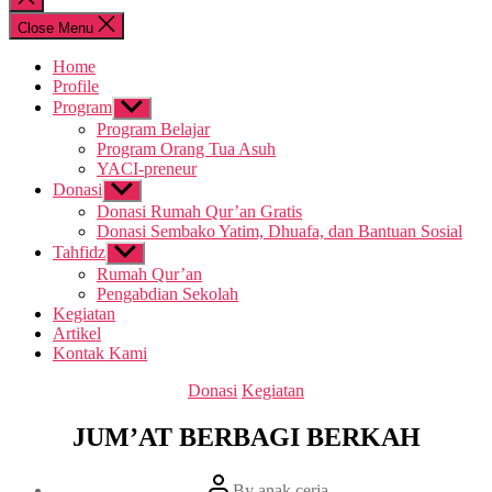
search
Close Menu
Home
Profile
Program
Show
sub
Program Belajar
menu
Program Orang Tua Asuh
YACI-preneur
Donasi
Show
sub
Donasi Rumah Qur’an Gratis
menu
Donasi Sembako Yatim, Dhuafa, dan Bantuan Sosial
Tahfidz
Show
sub
Rumah Qur’an
menu
Pengabdian Sekolah
Kegiatan
Artikel
Kontak Kami
Categories
Donasi
Kegiatan
JUM’AT BERBAGI BERKAH
Post
By
anak ceria