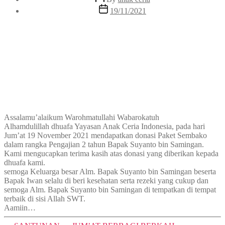
author
Post
19/11/2021
date
Assalamu’alaikum Warohmatullahi Wabarokatuh
Alhamdulillah dhuafa Yayasan Anak Ceria Indonesia, pada hari
Jum’at 19 November 2021 mendapatkan donasi Paket Sembako
dalam rangka Pengajian 2 tahun Bapak Suyanto bin Samingan.
Kami mengucapkan terima kasih atas donasi yang diberikan kepada
dhuafa kami.
semoga Keluarga besar Alm. Bapak Suyanto bin Samingan beserta
Bapak Iwan selalu di beri kesehatan serta rezeki yang cukup dan
semoga Alm. Bapak Suyanto bin Samingan di tempatkan di tempat
terbaik di sisi Allah SWT.
Aamiin…