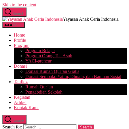
Skip to the content
Search
Yayasan Anak Ceria Indonesia
Menu
Home
Profile
Program
Program Belajar
Program Orang Tua Asuh
YACI-preneur
Donasi
Donasi Rumah Qur’an Gratis
Donasi Sembako Yatim, Dhuafa, dan Bantuan Sosial
Tahfidz
Rumah Qur’an
Pengabdian Sekolah
Kegiatan
Artikel
Kontak Kami
Search
Search for: