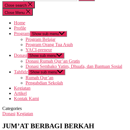
Close search
Close Menu
Home
Profile
Program
Show sub menu
Program Belajar
Program Orang Tua Asuh
YACI-preneur
Donasi
Show sub menu
Donasi Rumah Qur’an Gratis
Donasi Sembako Yatim, Dhuafa, dan Bantuan Sosial
Tahfidz
Show sub menu
Rumah Qur’an
Pengabdian Sekolah
Kegiatan
Artikel
Kontak Kami
Categories
Donasi
Kegiatan
JUM’AT BERBAGI BERKAH