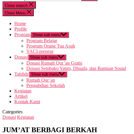
Close search
Close Menu
Home
Profile
Program
Show sub menu
Program Belajar
Program Orang Tua Asuh
YACI-preneur
Donasi
Show sub menu
Donasi Rumah Qur’an Gratis
Donasi Sembako Yatim, Dhuafa, dan Bantuan Sosial
Tahfidz
Show sub menu
Rumah Qur’an
Pengabdian Sekolah
Kegiatan
Artikel
Kontak Kami
Categories
Donasi
Kegiatan
JUM’AT BERBAGI BERKAH