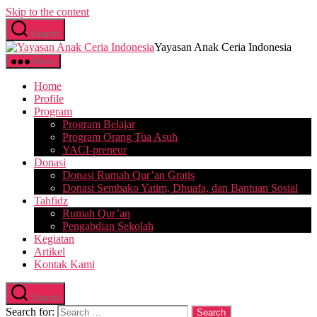
Skip to the content
Search
Yayasan Anak Ceria Indonesia
Menu
Home
Profile
Program
Program Belajar
Program Orang Tua Asuh
YACI-preneur
Donasi
Donasi Rumah Qur’an Gratis
Donasi Sembako Yatim, Dhuafa, dan Bantuan Sosial
Tahfidz
Rumah Qur’an
Pengabdian Sekolah
Kegiatan
Artikel
Kontak Kami
Search
Search for: