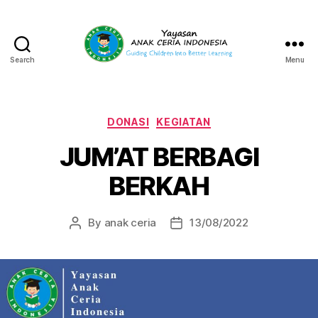
Search
Menu
Yayasan
Anak
Ceria
Indonesia
Categories
DONASI
KEGIATAN
JUM’AT BERBAGI
BERKAH
By
anak ceria
13/08/2022
Post
Post
author
date