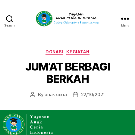
Search
Menu
Yayasan
Anak
Ceria
Indonesia
Categories
DONASI
KEGIATAN
JUM’AT BERBAGI
BERKAH
By
anak ceria
22/10/2021
Post
Post
author
date