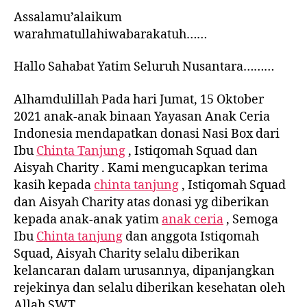
Assalamu’alaikum
warahmatullahiwabarakatuh……
Hallo Sahabat Yatim Seluruh Nusantara………
Alhamdulillah Pada hari Jumat, 15 Oktober
2021 anak-anak binaan Yayasan Anak Ceria
Indonesia mendapatkan donasi Nasi Box dari
Ibu
Chinta Tanjung
, Istiqomah Squad dan
Aisyah Charity . Kami mengucapkan terima
kasih kepada
chinta tanjung
, Istiqomah Squad
dan Aisyah Charity atas donasi yg diberikan
kepada anak-anak yatim
anak ceria
, Semoga
Ibu
Chinta tanjung
dan anggota Istiqomah
Squad, Aisyah Charity selalu diberikan
kelancaran dalam urusannya, dipanjangkan
rejekinya dan selalu diberikan kesehatan oleh
Allah SWT.