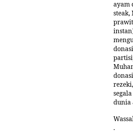
ayam 
steak,
prawit
instan
menguc
donasi
partis
Muham
donas
rezeki
segala
dunia 
Wassa
.