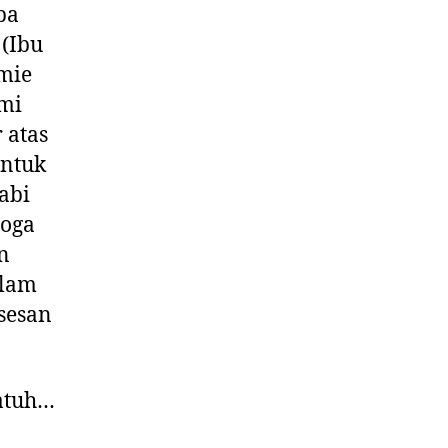
ba
(Ibu
mie
ami
 atas
entuk
abi
moga
n
alam
sesan
atuh…