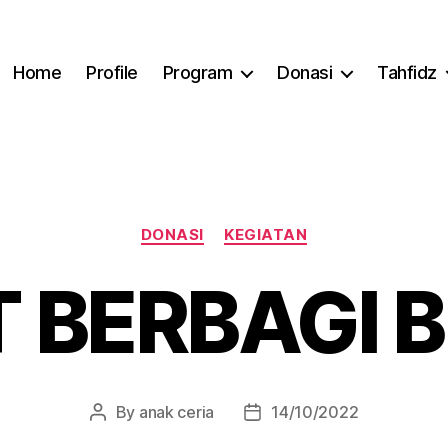
Home
Profile
Program
Donasi
Tahfidz
Categories
DONASI
KEGIATAN
T BERBAGI 
By
anak ceria
14/10/2022
Post
Post
author
date