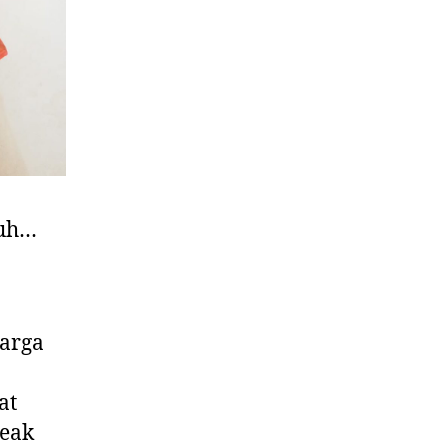
tuh…
warga
at
teak