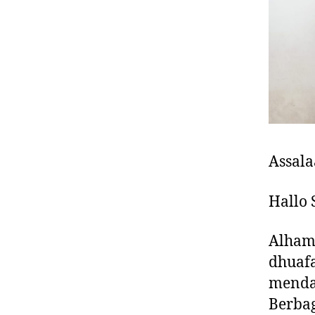
Assal
Hallo 
Alhamd
dhuafa
mendap
Berbag