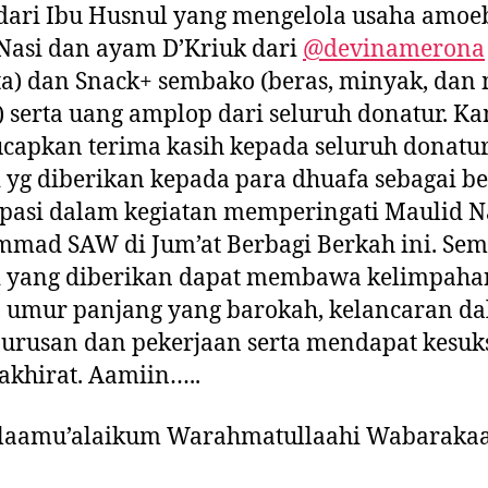
dari Ibu Husnul yang mengelola usaha amoe
 Nasi dan ayam D’Kriuk dari
@devinamerona
a) dan Snack+ sembako (beras, minyak, dan 
) serta uang amplop dari seluruh donatur. K
apkan terima kasih kepada seluruh donatur
 yg diberikan kepada para dhuafa sebagai b
ipasi dalam kegiatan memperingati Maulid N
mad SAW di Jum’at Berbagi Berkah ini. Se
i yang diberikan dapat membawa kelimpaha
, umur panjang yang barokah, kelancaran d
 urusan dan pekerjaan serta mendapat kesuk
akhirat. Aamiin…..
laamu’alaikum Warahmatullaahi Wabaraka