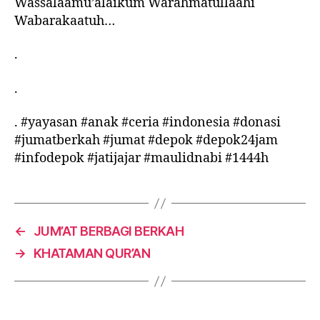
Wassalaamu’alaikum Warahmatullaahi
Wabarakaatuh…
.
.
. #yayasan #anak #ceria #indonesia #donasi
#jumatberkah #jumat #depok #depok24jam
#infodepok #jatijajar #maulidnabi #1444h
←
JUM’AT BERBAGI BERKAH
→
KHATAMAN QUR’AN