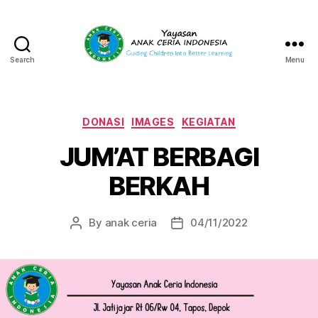
Search
Menu
Yayasan
Anak
Ceria
Indonesia
Categories
DONASI
IMAGES
KEGIATAN
JUM’AT BERBAGI
BERKAH
By
anak ceria
04/11/2022
Post
Post
author
date