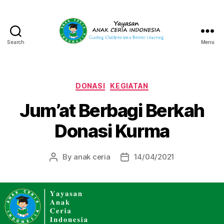
Search
Menu
Yayasan
Anak
Ceria
Indonesia
Categories
DONASI
KEGIATAN
Jum’at Berbagi Berkah
Donasi Kurma
By
anak ceria
14/04/2021
Post
Post
author
date