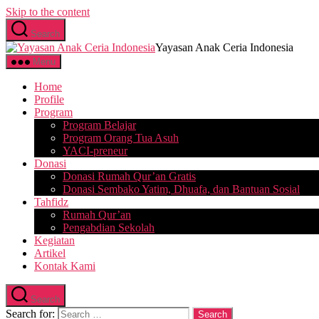
Skip to the content
Search
Yayasan Anak Ceria Indonesia
Menu
Home
Profile
Program
Program Belajar
Program Orang Tua Asuh
YACI-preneur
Donasi
Donasi Rumah Qur’an Gratis
Donasi Sembako Yatim, Dhuafa, dan Bantuan Sosial
Tahfidz
Rumah Qur’an
Pengabdian Sekolah
Kegiatan
Artikel
Kontak Kami
Search
Search for: