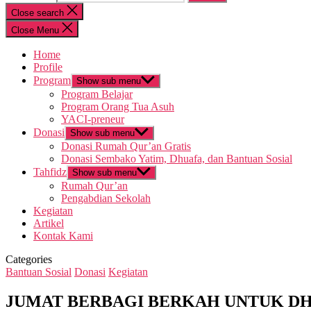
Close search
Close Menu
Home
Profile
Program
Show sub menu
Program Belajar
Program Orang Tua Asuh
YACI-preneur
Donasi
Show sub menu
Donasi Rumah Qur’an Gratis
Donasi Sembako Yatim, Dhuafa, dan Bantuan Sosial
Tahfidz
Show sub menu
Rumah Qur’an
Pengabdian Sekolah
Kegiatan
Artikel
Kontak Kami
Categories
Bantuan Sosial
Donasi
Kegiatan
JUMAT BERBAGI BERKAH UNTUK D