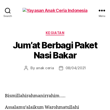
Yayasan
Search
Menu
Anak
Ceria
Indonesia
Categories
KEGIATAN
Jum’at Berbagi Paket
Nasi Bakar
By
anak ceria
08/04/2021
Post
Post
author
date
Bismillahirahmanirrahim…..
Assalamu’alaikum Warohmatullahi