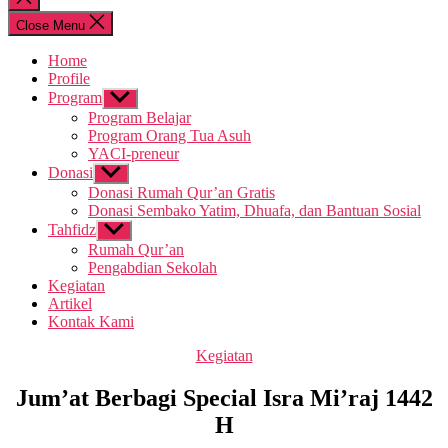
search
Close Menu
Home
Profile
Program
Show
sub
Program Belajar
menu
Program Orang Tua Asuh
YACI-preneur
Donasi
Show
sub
Donasi Rumah Qur’an Gratis
menu
Donasi Sembako Yatim, Dhuafa, dan Bantuan Sosial
Tahfidz
Show
sub
Rumah Qur’an
menu
Pengabdian Sekolah
Kegiatan
Artikel
Kontak Kami
Categories
Kegiatan
Jum’at Berbagi Special Isra Mi’raj 1442
H