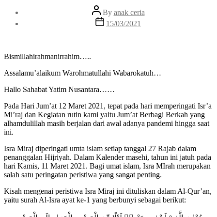
Post
By
anak ceria
author
Post
15/03/2021
date
Bismillahirahmanirrahim…..
Assalamu’alaikum Warohmatullahi Wabarokatuh…
Hallo Sahabat Yatim Nusantara……
Pada Hari Jum’at 12 Maret 2021, tepat pada hari memperingati Isr’a
Mi’raj dan Kegiatan rutin kami yaitu Jum’at Berbagi Berkah yang
alhamdulillah masih berjalan dari awal adanya pandemi hingga saat
ini.
Isra Miraj diperingati umta islam setiap tanggal 27 Rajab dalam
penanggalan Hijriyah. Dalam Kalender masehi, tahun ini jatuh pada
hari Kamis, 11 Maret 2021. Bagi umat islam, Isra MIrah merupakan
salah satu peringatan peristiwa yang sangat penting.
Kisah mengenai peristiwa Isra Miraj ini dituliskan dalam Al-Qur’an,
yaitu surah Al-Isra ayat ke-1 yang berbunyi sebagai berikut: