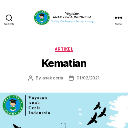
Search
Menu
Yayasan
Anak
Ceria
Indonesia
Categories
ARTIKEL
Kematian
By
anak ceria
01/02/2021
Post
Post
author
date