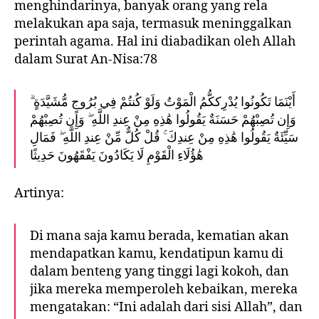
menghindarinya, banyak orang yang rela
melakukan apa saja, termasuk meninggalkan
perintah agama. Hal ini diabadikan oleh Allah
dalam Surat An-Nisa:78
أَيْنَمَا تَكُونُوا يُدْرِككُّمُ الْمَوْتُ وَلَوْ كُنتُمْ فِي بُرُوجٍ مُّشَيَّدَةٍ ۗ
وَإِن تُصِبْهُمْ حَسَنَةٌ يَقُولُوا هَٰذِهِ مِنْ عِندِ اللَّهِ ۖ وَإِن تُصِبْهُمْ
سَيِّئَةٌ يَقُولُوا هَٰذِهِ مِنْ عِندِكَ ۚ قُلْ كُلٌّ مِّنْ عِندِ اللَّهِ ۖ فَمَالِ
هَٰؤُلَاءِ الْقَوْمِ لَا يَكَادُونَ يَفْقَهُونَ حَدِيثًا
Artinya:
Di mana saja kamu berada, kematian akan
mendapatkan kamu, kendatipun kamu di
dalam benteng yang tinggi lagi kokoh, dan
jika mereka memperoleh kebaikan, mereka
mengatakan: “Ini adalah dari sisi Allah”, dan