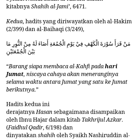
kitabnya
Shahih al-Jami’
, 6471.
Kedua
, hadits yang diriwayatkan oleh al-Hakim
(2/399) dan al-Baihaqi (3/249),
مَنْ قَرَأَ سُوْرَةَ الْكَهْفِ فِيْ يَوْمِ الْجُمُعَةِ أَضَاءَ لَهُ مِنْ النُّوِرِ مَا
بَيْنَ الْجُمْعَتَيْنِ
“
Barang siapa membaca al-Kahfi pada
hari
Jumat
, niscaya cahaya akan meneranginya
selama waktu antara Jumat yang satu ke Jumat
berikutnya
.”
Hadits kedua ini
derajatnya
Hasan
sebagaimana disampaikan
oleh Ibnu Hajar dalam kitab
Takhrijul Azkar
.
(
Faidhul Qadir
, 6/198) dan
dinyatakan
shahih
oleh Syaikh Nashiruddin al-