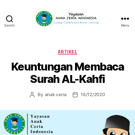
Search
Menu
Yayasan
Anak
Ceria
Indonesia
Categories
ARTIKEL
Keuntungan Membaca
Surah AL-Kahfi
By
anak ceria
16/12/2020
Post
Post
author
date