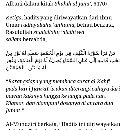
Albani dalam kitab
Shahih al-Jami’
, 6470)
Ketiga
, hadits yang diriwayatkan dari Ibnu
Umar
radhiyallahu ‘anhuma
, beliau berkata,
Rasulullah
shallallahu ‘alaihi wa
sallam
bersabda,
مَنْ قَرَأَ سُوْرَةَ الْكَهْفِ فِي يَوْمِ الْجُمُعَةِ سَطَعَ لَهُ نُوْرٌ مِنْ
تَحْتِ قَدَمِهِ إِلَى عَنَانِ السَّمَاءِ يُضِيْءُ لَهُ يَوْمَ الْقِيَامَةِ، وَغُفِرَ
لَهُ مَا بَيْنَ الْجُمْعَتَيْنِ
“
Barangsiapa yang membaca surat al-Kahfi
pada
hari Jum’at
ia akan diterangi cahaya dari
bawah kakinya hingga ke langit pada hari
Kiamat, dan diampuni dosanya di antara dua
Jumat
.”
Al-Mundziri berkata, “Hadits ini diriwayatkan