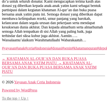
do’a untuk seluruh donatur. Kami mengucapkan terima kasih atas
donasi yg diberikan kepada anak-anak yatim kami sebagai bentuk
partisipasi dalam kegiatan khataman Al-qur’an dan buka puasa
bersama anak yatim piatu ini. Semoga donasi yang diberikan dapat
membawa kelimpahan rezeki, umur panjang yang barokah,
kelancaran dalam segala urusan dan pekerjaan serta mendapat
kesuksesan dunia akhirat. Dan kepada almarhum serta almarhumah
semoga Allah tempatkan di sisi Allah yang paling baik, juga
terhindar dari siksa kubur juga akhirat. Aamiin…..
Wassalaamu’alaikum Warahmatullaahi Wabarakaatuh…
#yayasan
#anak
#ceria
#indonesia
#donasi
#senin
#khatamanquran
#depo
←
KHATAMAN AL-QUR’AN DAN BUKA PUASA
BERSAMA ANAK YATIM PIATU
→
KHATAMAN AL-
QUR’AN DAN BUKA PUASA BERSAMA ANAK YATIM
PIATU
© 2026
Yayasan Anak Ceria Indonesia
Powered by WordPress
To the top
↑
Up
↑