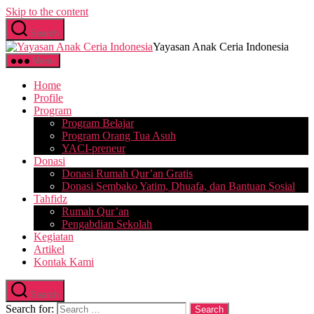
Skip to the content
Search
Yayasan Anak Ceria Indonesia
Menu
Home
Profile
Program
Program Belajar
Program Orang Tua Asuh
YACI-preneur
Donasi
Donasi Rumah Qur’an Gratis
Donasi Sembako Yatim, Dhuafa, dan Bantuan Sosial
Tahfidz
Rumah Qur’an
Pengabdian Sekolah
Kegiatan
Artikel
Kontak Kami
Search
Search for: