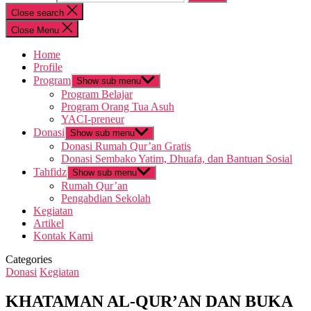
Close search
Close Menu
Home
Profile
Program
Show sub menu
Program Belajar
Program Orang Tua Asuh
YACI-preneur
Donasi
Show sub menu
Donasi Rumah Qur’an Gratis
Donasi Sembako Yatim, Dhuafa, dan Bantuan Sosial
Tahfidz
Show sub menu
Rumah Qur’an
Pengabdian Sekolah
Kegiatan
Artikel
Kontak Kami
Categories
Donasi
Kegiatan
KHATAMAN AL-QUR’AN DAN BUKA