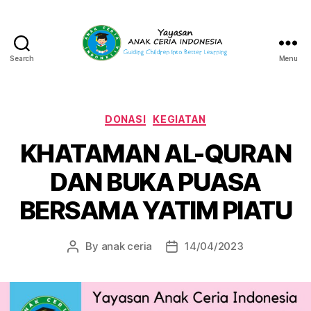
Search
Menu
Yayasan
Anak
Ceria
Indonesia
Categories
DONASI
KEGIATAN
KHATAMAN AL-QURAN
DAN BUKA PUASA
BERSAMA YATIM PIATU
By
anak ceria
14/04/2023
Post
Post
author
date