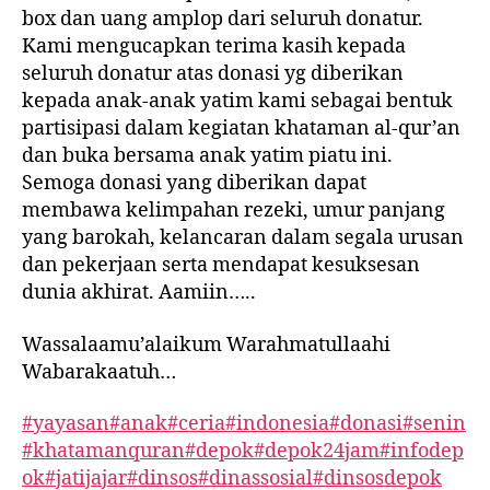
box dan uang amplop dari seluruh donatur.
Kami mengucapkan terima kasih kepada
seluruh donatur atas donasi yg diberikan
kepada anak-anak yatim kami sebagai bentuk
partisipasi dalam kegiatan khataman al-qur’an
dan buka bersama anak yatim piatu ini.
Semoga donasi yang
diberikan dapat
membawa kelimpahan rezeki, umur panjang
yang barokah, kelancaran dalam segala urusan
dan pekerjaan serta mendapat kesuksesan
dunia akhirat. Aamiin…..
Wassalaamu’alaikum Warahmatullaahi
Wabarakaatuh…
#yayasan
#anak
#ceria
#indonesia
#donasi
#senin
#khatamanquran
#depok
#depok24jam
#infodep
ok
#jatijajar
#dinsos
#dinassosial
#dinsosdepok