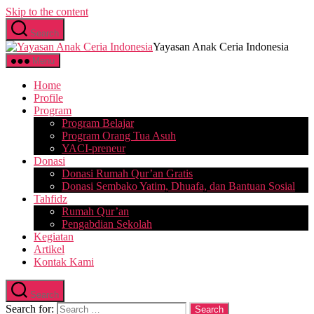
Skip to the content
Search
Yayasan Anak Ceria Indonesia
Menu
Home
Profile
Program
Program Belajar
Program Orang Tua Asuh
YACI-preneur
Donasi
Donasi Rumah Qur’an Gratis
Donasi Sembako Yatim, Dhuafa, dan Bantuan Sosial
Tahfidz
Rumah Qur’an
Pengabdian Sekolah
Kegiatan
Artikel
Kontak Kami
Search
Search for: