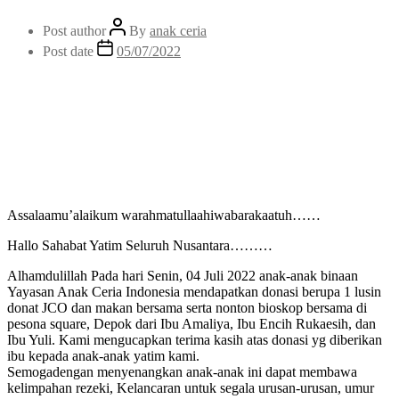
Post author
By
anak ceria
Post date
05/07/2022
Assalaamu’alaikum warahmatullaahiwabarakaatuh……
Hallo Sahabat Yatim Seluruh Nusantara………
Alhamdulillah Pada hari Senin, 04 Juli 2022 anak-anak binaan
Yayasan Anak Ceria Indonesia mendapatkan donasi berupa 1 lusin
donat JCO dan makan bersama serta nonton bioskop bersama di
pesona square, Depok dari Ibu Amaliya, Ibu Encih Rukaesih, dan
Ibu Yuli. Kami mengucapkan terima kasih atas donasi yg diberikan
ibu kepada anak-anak yatim kami.
Semogadengan menyenangkan anak-anak ini dapat membawa
kelimpahan rezeki, Kelancaran untuk segala urusan-urusan, umur