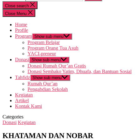
Close search
Close Menu
Home
Profile
Program
Show sub menu
Program Belajar
Program Orang Tua Asuh
YACI-preneur
Donasi
Show sub menu
Donasi Rumah Qur’an Gratis
Donasi Sembako Yatim, Dhuafa, dan Bantuan Sosial
Tahfidz
Show sub menu
Rumah Qur’an
Pengabdian Sekolah
Kegiatan
Artikel
Kontak Kami
Categories
Donasi
Kegiatan
KHATAMAN DAN NOBAR