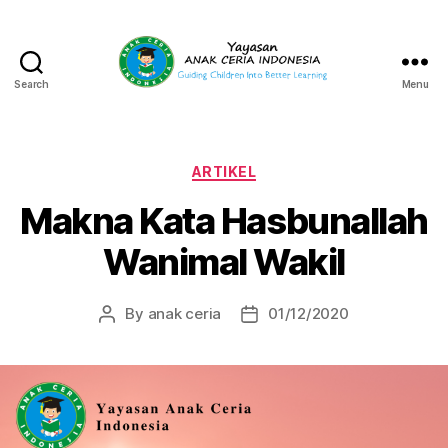
Search
Menu
Yayasan
Anak
Ceria
Indonesia
Categories
ARTIKEL
Makna Kata Hasbunallah
Wanimal Wakil
By
anak ceria
01/12/2020
Post
Post
author
date