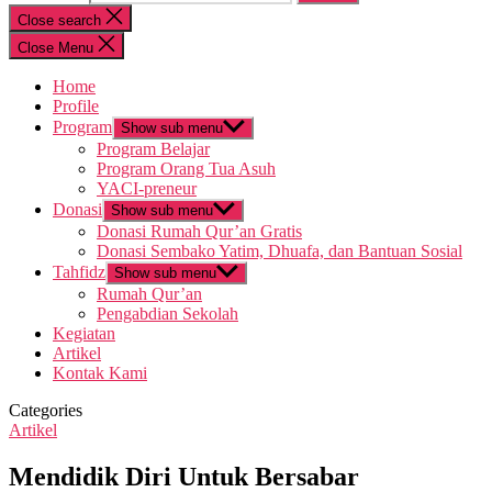
Close search
Close Menu
Home
Profile
Program
Show sub menu
Program Belajar
Program Orang Tua Asuh
YACI-preneur
Donasi
Show sub menu
Donasi Rumah Qur’an Gratis
Donasi Sembako Yatim, Dhuafa, dan Bantuan Sosial
Tahfidz
Show sub menu
Rumah Qur’an
Pengabdian Sekolah
Kegiatan
Artikel
Kontak Kami
Categories
Artikel
Mendidik Diri Untuk Bersabar