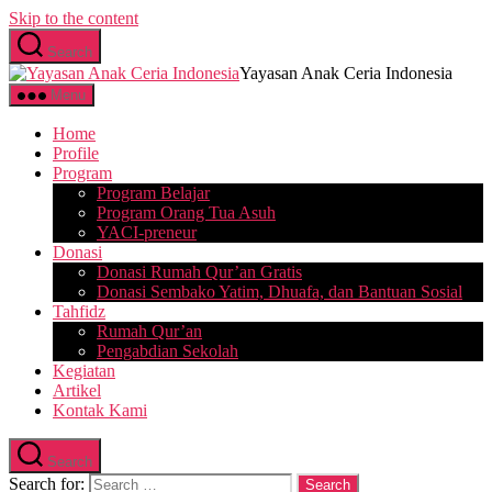
Skip to the content
Search
Yayasan Anak Ceria Indonesia
Menu
Home
Profile
Program
Program Belajar
Program Orang Tua Asuh
YACI-preneur
Donasi
Donasi Rumah Qur’an Gratis
Donasi Sembako Yatim, Dhuafa, dan Bantuan Sosial
Tahfidz
Rumah Qur’an
Pengabdian Sekolah
Kegiatan
Artikel
Kontak Kami
Search
Search for: