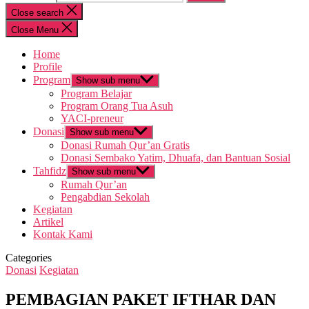
Close search
Close Menu
Home
Profile
Program
Show sub menu
Program Belajar
Program Orang Tua Asuh
YACI-preneur
Donasi
Show sub menu
Donasi Rumah Qur’an Gratis
Donasi Sembako Yatim, Dhuafa, dan Bantuan Sosial
Tahfidz
Show sub menu
Rumah Qur’an
Pengabdian Sekolah
Kegiatan
Artikel
Kontak Kami
Categories
Donasi
Kegiatan
PEMBAGIAN PAKET IFTHAR DAN