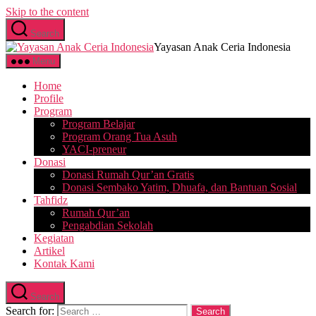
Skip to the content
Search
Yayasan Anak Ceria Indonesia
Menu
Home
Profile
Program
Program Belajar
Program Orang Tua Asuh
YACI-preneur
Donasi
Donasi Rumah Qur’an Gratis
Donasi Sembako Yatim, Dhuafa, dan Bantuan Sosial
Tahfidz
Rumah Qur’an
Pengabdian Sekolah
Kegiatan
Artikel
Kontak Kami
Search
Search for: