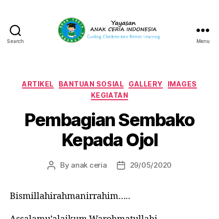
Search
Menu
Yayasan
Anak
Ceria
Indonesia
Categories
ARTIKEL
BANTUAN SOSIAL
GALLERY
IMAGES
KEGIATAN
Pembagian Sembako
Kepada Ojol
By
anak ceria
29/05/2020
Post
Post
author
date
Bismillahirahmanirrahim…..