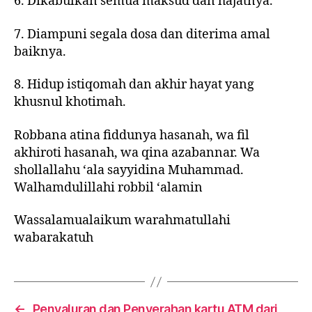
6. Dikabulkan semua maksud dan hajatnya.
7. Diampuni segala dosa dan diterima amal
baiknya.
8. Hidup istiqomah dan akhir hayat yang
khusnul khotimah.
Robbana atina fiddunya hasanah, wa fil
akhiroti hasanah, wa qina azabannar. Wa
shollallahu ‘ala sayyidina Muhammad.
Walhamdulillahi robbil ‘alamin
Wassalamualaikum warahmatullahi
wabarakatuh
←
Penyaluran dan Penyerahan kartu ATM dari