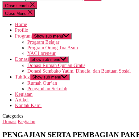
Close search
Close Menu
Home
Profile
Program
Show sub menu
Program Belajar
Program Orang Tua Asuh
YACI-preneur
Donasi
Show sub menu
Donasi Rumah Qur’an Gratis
Donasi Sembako Yatim, Dhuafa, dan Bantuan Sosial
Tahfidz
Show sub menu
Rumah Qur’an
Pengabdian Sekolah
Kegiatan
Artikel
Kontak Kami
Categories
Donasi
Kegiatan
PENGAJIAN SERTA PEMBAGIAN PAK