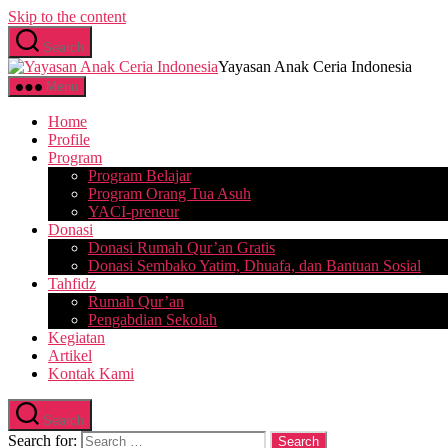
Skip to the content
Search
Yayasan Anak Ceria Indonesia
Menu
Home
Profile
Program
Program Belajar
Program Orang Tua Asuh
YACI-preneur
Donasi
Donasi Rumah Qur’an Gratis
Donasi Sembako Yatim, Dhuafa, dan Bantuan Sosial
Tahfidz
Rumah Qur’an
Pengabdian Sekolah
Kegiatan
Artikel
Kontak Kami
Search
Search for: