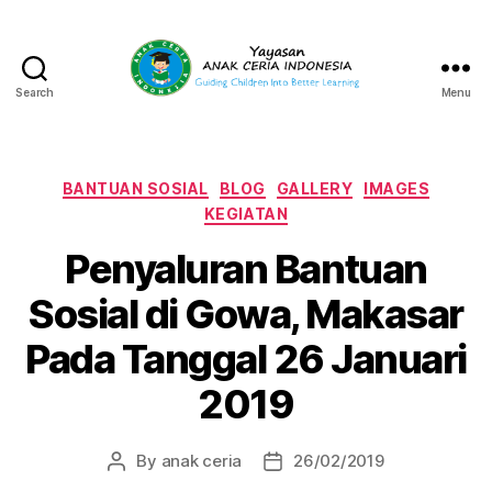
Search
Menu
Yayasan
Anak
Ceria
Indonesia
Categories
BANTUAN SOSIAL
BLOG
GALLERY
IMAGES
KEGIATAN
Penyaluran Bantuan
Sosial di Gowa, Makasar
Pada Tanggal 26 Januari
2019
By
anak ceria
26/02/2019
Post
Post
author
date