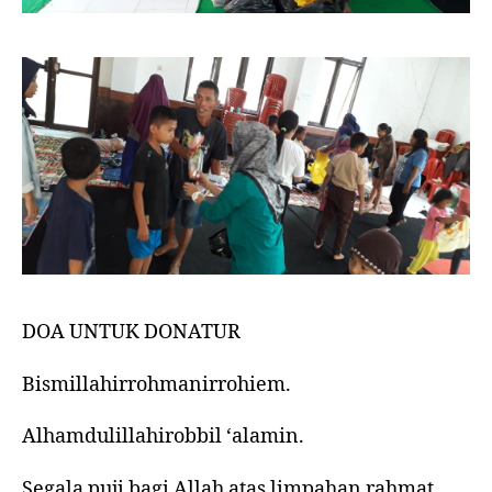
DOA UNTUK DONATUR
Bismillahirrohmanirrohiem.
Alhamdulillahirobbil ‘alamin.
Segala puji bagi Allah atas limpahan rahmat,