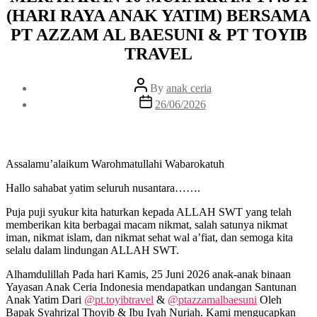
(HARI RAYA ANAK YATIM) BERSAMA
PT AZZAM AL BAESUNI & PT TOYIB
TRAVEL
Post
By
anak ceria
author
Post
26/06/2026
date
Assalamu’alaikum Warohmatullahi Wabarokatuh
Hallo sahabat yatim seluruh nusantara…….
Puja puji syukur kita haturkan kepada ALLAH SWT yang telah
memberikan kita berbagai macam nikmat, salah satunya nikmat
iman, nikmat islam, dan nikmat sehat wal a’fiat, dan semoga kita
selalu dalam lindungan ALLAH SWT.
Alhamdulillah Pada hari Kamis, 25 Juni 2026 anak-anak binaan
Yayasan Anak Ceria Indonesia mendapatkan undangan Santunan
Anak Yatim Dari
@pt.toyibtravel
&
@ptazzamalbaesuni
Oleh
Bapak Syahrizal Thoyib & Ibu Iyah Nuriah. Kami mengucapkan