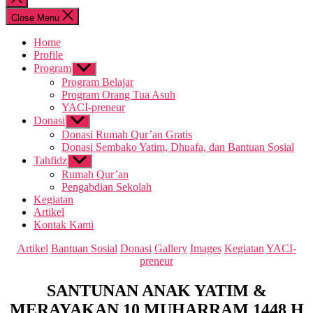
search
Close Menu
Home
Profile
Program
Show
sub
Program Belajar
menu
Program Orang Tua Asuh
YACI-preneur
Donasi
Show
sub
Donasi Rumah Qur’an Gratis
menu
Donasi Sembako Yatim, Dhuafa, dan Bantuan Sosial
Tahfidz
Show
sub
Rumah Qur’an
menu
Pengabdian Sekolah
Kegiatan
Artikel
Kontak Kami
Categories
Artikel
Bantuan Sosial
Donasi
Gallery
Images
Kegiatan
YACI-
preneur
SANTUNAN ANAK YATIM &
MERAYAKAN 10 MUHARRAM 1448 H