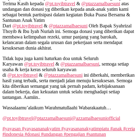
Terima Kasih kepada
@pt.toyibtravel
&
@ptazzamalbaesuni
atas
undangan dan donasi yg diberikan kepada anak-anak yatim kami
sebagai bentuk partisipasi dalam kegiatan Buka Puasa Bersama &
Santunan Anak Yatim
Dari
@pt.toyibtravel
&
@ptazzamalbaesuni
Oleh Bapak Syahrizal
Thoyib & Ibu Iyah Nuriah ini. Semoga donasi yang diberikan dapat
membawa kelimpahan rezeki, umur panjang yang barokah,
kelancaran dalam segala urusan dan pekerjaan serta mendapat
kesuksesan dunia akhirat.
Tidak lupa juga kami haturkan doa untuk Seluruh
Karyawan
@pt.toyibtravel
&
@ptazzamalbaesuni
, semoga setiap
usaha & kerja keras seluruh karyawan
di
@pt.toyibtravel
&
@ptazzamalbaesuni
ini diberkahi, memberikan
hasil yang terbaik, serta menjadi jalan menuju kesuksesan. Semoga
kita diberikan semangat yang tak pernah padam, kebijaksanaan
dalam bekerja, dan kekuatan untuk selalu menghadapi setiap
tantangan. Aamiin..
Wassalaamu’alaikum Warahmatullaahi Wabarakaatuh…
@pt.toyibtravel
@ptazzamalbaesuni
@azzamalbaesuniofficial
#yayasan
#yayasananakyatim
#yayasananakyatimpiatu
#anak
#ceria
#indonesia
#donasi
#undangan
#pengajian
#santunan