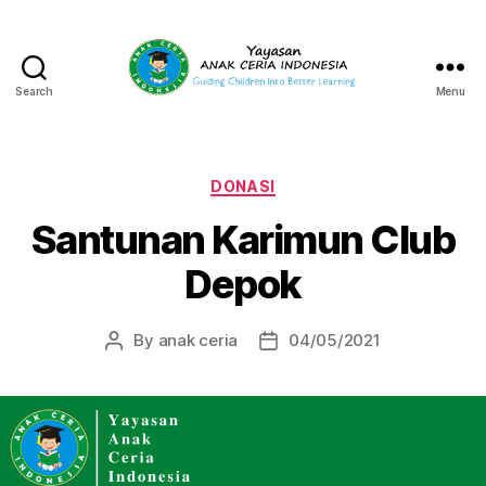
Search
Menu
Yayasan
Anak
Ceria
Indonesia
Categories
DONASI
Santunan Karimun Club
Depok
By
anak ceria
04/05/2021
Post
Post
author
date