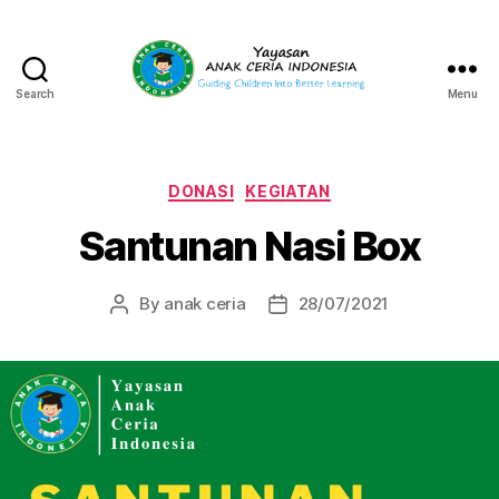
Search
Menu
Yayasan
Anak
Ceria
Indonesia
Categories
DONASI
KEGIATAN
Santunan Nasi Box
By
anak ceria
28/07/2021
Post
Post
author
date