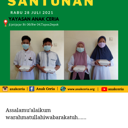
Assalamu’alaikum
warahmatullahiwabarakatuh……