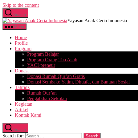
Skip to the content
Search
Yayasan Anak Ceria Indonesia
Menu
Home
Profile
Program
Program Belajar
Program Orang Tua Asuh
YACI-preneur
Donasi
Donasi Rumah Qur’an Gratis
Donasi Sembako Yatim, Dhuafa, dan Bantuan Sosial
Tahfidz
Rumah Qur’an
Pengabdian Sekolah
Kegiatan
Artikel
Kontak Kami
Search
Search for: