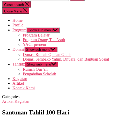
Close search
Close Menu
Home
Profile
Program
Show sub menu
Program Belajar
Program Orang Tua Asuh
YACI-preneur
Donasi
Show sub menu
Donasi Rumah Qur’an Gratis
Donasi Sembako Yatim, Dhuafa, dan Bantuan Sosial
Tahfidz
Show sub menu
Rumah Qur’an
Pengabdian Sekolah
Kegiatan
Artikel
Kontak Kami
Categories
Artikel
Kegiatan
Santunan Tahlil 100 Hari