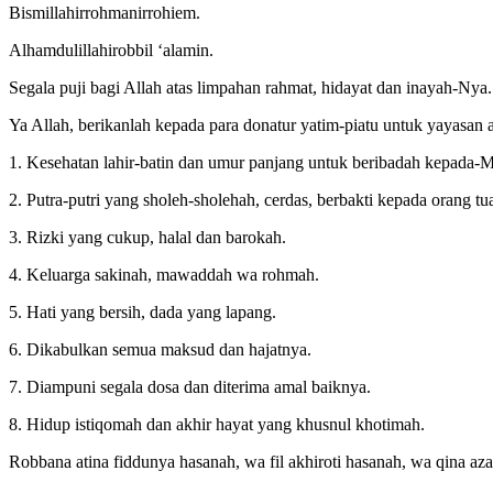
Bismillahirrohmanirrohiem.
Alhamdulillahirobbil ‘alamin.
Segala puji bagi Allah atas limpahan rahmat, hidayat dan inayah-
Ya Allah, berikanlah kepada para donatur yatim-piatu untuk yayasan a
1. Kesehatan lahir-batin dan umur panjang untuk beribadah kepada-
2. Putra-putri yang sholeh-sholehah, cerdas, berbakti kepada orang 
3. Rizki yang cukup, halal dan barokah.
4. Keluarga sakinah, mawaddah wa rohmah.
5. Hati yang bersih, dada yang lapang.
6. Dikabulkan semua maksud dan hajatnya.
7. Diampuni segala dosa dan diterima amal baiknya.
8. Hidup istiqomah dan akhir hayat yang khusnul khotimah.
Robbana atina fiddunya hasanah, wa fil akhiroti hasanah, wa qina az