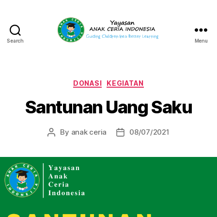
Search
Menu
Yayasan
Anak
Ceria
Indonesia
Categories
DONASI
KEGIATAN
Santunan Uang Saku
By
anak ceria
08/07/2021
Post
Post
author
date