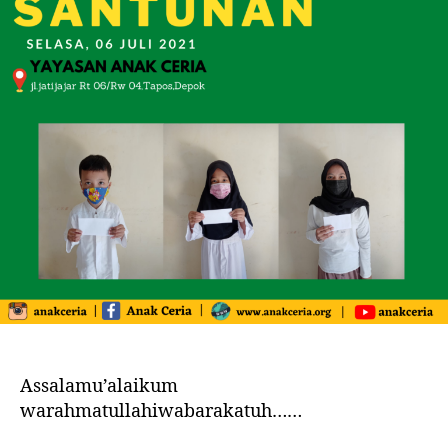
Assalamu’alaikum
warahmatullahiwabarakatuh……