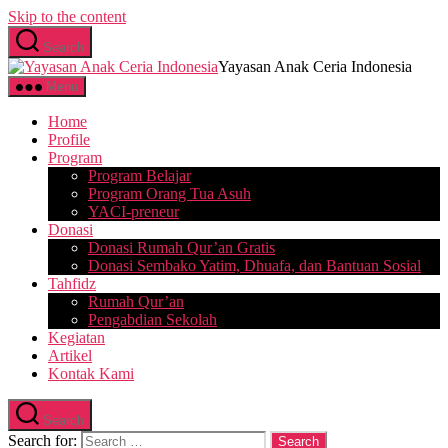
Skip to the content
Search
Yayasan Anak Ceria Indonesia
Menu
Home
Profile
Program
Program Belajar
Program Orang Tua Asuh
YACI-preneur
Donasi
Donasi Rumah Qur’an Gratis
Donasi Sembako Yatim, Dhuafa, dan Bantuan Sosial
Tahfidz
Rumah Qur’an
Pengabdian Sekolah
Kegiatan
Artikel
Kontak Kami
Search
Search for: