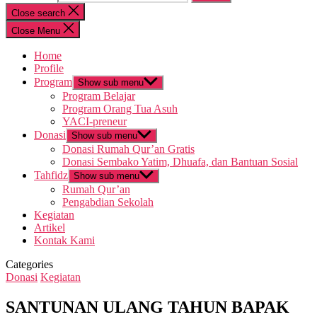
Close search
Close Menu
Home
Profile
Program
Show sub menu
Program Belajar
Program Orang Tua Asuh
YACI-preneur
Donasi
Show sub menu
Donasi Rumah Qur’an Gratis
Donasi Sembako Yatim, Dhuafa, dan Bantuan Sosial
Tahfidz
Show sub menu
Rumah Qur’an
Pengabdian Sekolah
Kegiatan
Artikel
Kontak Kami
Categories
Donasi
Kegiatan
SANTUNAN ULANG TAHUN BAPAK