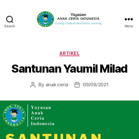
Search
Menu
Yayasan
Anak
Ceria
Indonesia
Categories
ARTIKEL
Santunan Yaumil Milad
By
anak ceria
09/09/2021
Post
Post
author
date