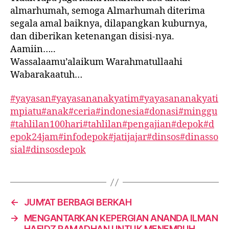
almarhumah, semoga Almarhumah diterima
segala amal baiknya, dilapangkan kuburnya,
dan diberikan ketenangan disisi-nya.
Aamiin…..
Wassalaamu’alaikum Warahmatullaahi
Wabarakaatuh…
#yayasan
#yayasananakyatim
#yayasananakyati
mpiatu
#anak
#ceria
#indonesia
#donasi
#minggu
#tahlilan100hari
#tahlilan
#pengajian
#depok
#d
epok24jam
#infodepok
#jatijajar
#dinsos
#dinasso
sial
#dinsosdepok
←
JUM’AT BERBAGI BERKAH
→
MENGANTARKAN KEPERGIAN ANANDA ILMAN
HAFIDZ RAMADHAN UNTUK MENEMPUH