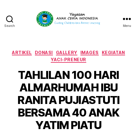
Search
Menu
Yayasan
Anak
Ceria
Indonesia
Categories
ARTIKEL
DONASI
GALLERY
IMAGES
KEGIATAN
YACI-PRENEUR
TAHLILAN 100 HARI
ALMARHUMAH IBU
RANITA PUJIASTUTI
BERSAMA 40 ANAK
YATIM PIATU