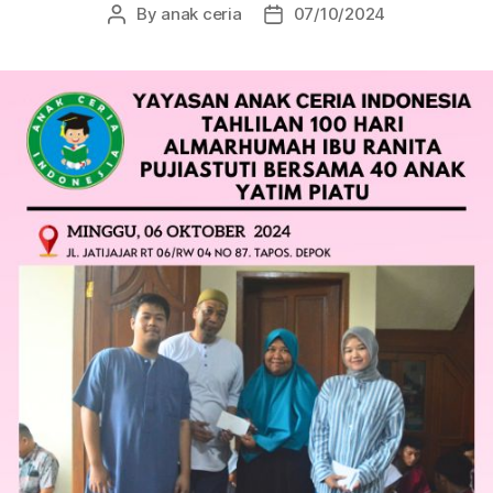
By
anak ceria
07/10/2024
Post
Post
author
date