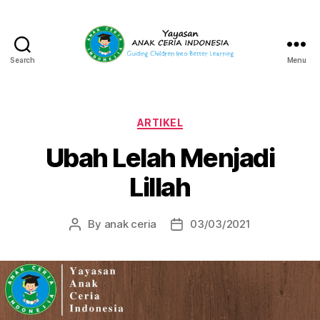
Search
Menu
Yayasan
Anak
Ceria
Indonesia
Categories
ARTIKEL
Ubah Lelah Menjadi
Lillah
By
anak ceria
03/03/2021
Post
Post
author
date