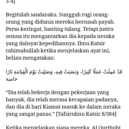
3-4]
Begitulah saudaraku. Sungguh rugi orang-
orang yang didunia mereka bersusah payah.
Peras keringat, banting tulang. Tetapi justru
semua itu mengantarkan dia kepada neraka
yang dahsyat kepedihannya. Ibnu Katsir
rahimahullah ketika menjelaskan ayat ini,
beliau mengatakan:
قَدْ عَمِلَتْ عَمَلًا كَثِيرًا، وَنَصَبَتْ فِيهِ، وَصَلِيَتْ يَوْمَ الْقِيَامَةِ نَارًا
حامية
“Dia telah bekerja dengan pekerjaan yang
banyak, dia telah merasa kecapaian padanya,
dan dia di hari Kiamat masuk ke dalam neraka
yang sangat panas.” [Tafsirubnu Katsir 8/384]
Ketika menjelaskan siapa mereka, Al Qurthubi