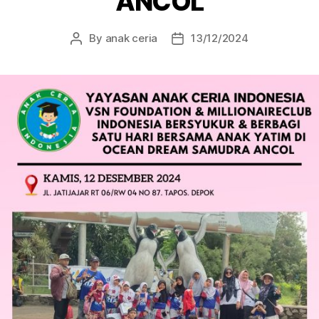
ANCOL
By
anak ceria
13/12/2024
Post
Post
author
date