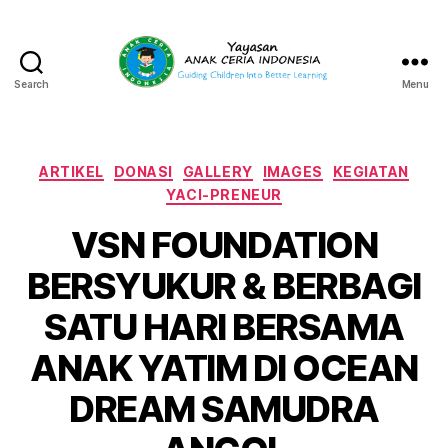
Search
Menu
Yayasan
Anak
Ceria
Indonesia
Categories
ARTIKEL
DONASI
GALLERY
IMAGES
KEGIATAN
YACI-PRENEUR
VSN FOUNDATION
BERSYUKUR & BERBAGI
SATU HARI BERSAMA
ANAK YATIM DI OCEAN
DREAM SAMUDRA