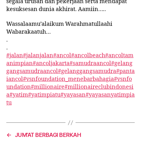
segala urusan dan pekerjaan serta mendapat
kesuksesan dunia akhirat. Aamiin…..
Wassalaamu’alaikum Warahmatullaahi
Wabarakaatuh…
.
.
#jalan
#jalanjalan
#ancol
#ancolbeach
#ancoltam
animpian
#ancoljakarta
#samudraancol
#gelang
gangsamudraancol
#gelanggangsamudra
#panta
iancol
#vsnfoundation_menebarbahagia
#vsnfo
undation
#millionaire
#millionaireclubindonesi
a
#yatim
#yatimpiatu
#yayasan
#yayasanyatimpia
tu
←
JUM’AT BERBAGI BERKAH